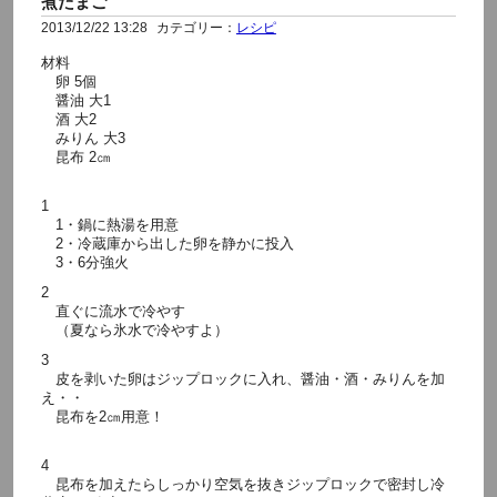
煮たまご
2013/12/22 13:28
カテゴリー：
レシピ
材料
卵 5個
醤油 大1
酒 大2
みりん 大3
昆布 2㎝
1
1・鍋に熱湯を用意
2・冷蔵庫から出した卵を静かに投入
3・6分強火
2
直ぐに流水で冷やす
（夏なら氷水で冷やすよ）
3
皮を剥いた卵はジップロックに入れ、醤油・酒・みりんを加
え・・
昆布を2㎝用意！
4
昆布を加えたらしっかり空気を抜きジップロックで密封し冷