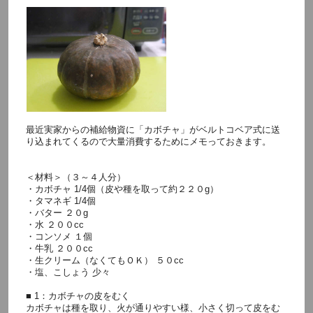
最近実家からの補給物資に「カボチャ」がベルトコベア式に送
り込まれてくるので大量消費するためにメモっておきます。
＜材料＞（３～４人分）
・カボチャ 1/4個（皮や種を取って約２２０g）
・タマネギ 1/4個
・バター ２０g
・水 ２００cc
・コンソメ １個
・牛乳 ２００cc
・生クリーム（なくてもＯＫ） ５０cc
・塩、こしょう 少々
■ 1：カボチャの皮をむく
カボチャは種を取り、火が通りやすい様、小さく切って皮をむ