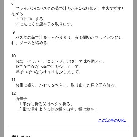
8
フライパンにパスタの茹で汁をお玉1~2杯加え、中火で揺すり
ながら
トロトロにする。
※にんにくと唐辛子を取り出す。
9
パスタの茹で汁をしっかりきり、火を弱めたフライパンにい
れ、ソースと絡める。
10
お塩、ペッパー、コンソメ、バターで味を調える。
※てかてかなら茹で汁を少し足して。
※ぱつぱつならオイルを少し足して。
11
お皿に盛り、パセリをちらし、取り出した唐辛子を飾る。
12
唐辛子
1.半分に折る又はヘタを折る。
2.指で潰すように挟み種を出す。種は激辛！
この記事のURL