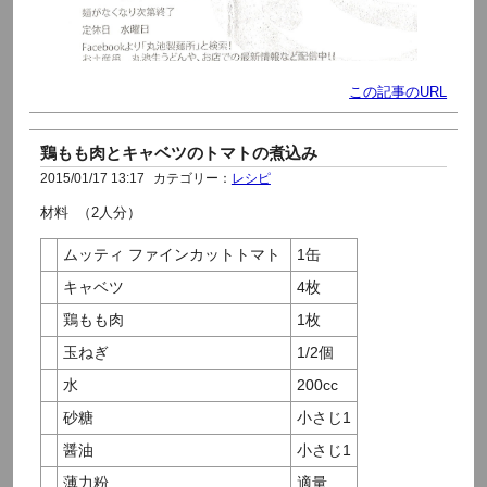
この記事のURL
鶏もも肉とキャベツのトマトの煮込み
2015/01/17 13:17
カテゴリー：
レシピ
材料 （2人分）
ムッティ ファインカットトマト
1缶
キャベツ
4枚
鶏もも肉
1枚
玉ねぎ
1/2個
水
200cc
砂糖
小さじ1
醤油
小さじ1
薄力粉
適量