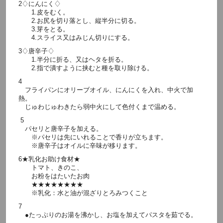
2♢にんにく♢
1.皮をむく。
2.お尻を切り落とし、縦半分に切る。
3.芽をとる。
4.スライス又はみじん切りにする。
3♢唐辛子♢
1.半分に折る、又はヘタを折る。
2.指で潰すように挟むと種を取り除ける。
4
フライパンにオリーブオイル、にんにくを入れ、中火で加
熱。
じゅわじゅわきたら弱中火にして色付くまで温める。
5
パセリと唐辛子を加える。
※パセリは先にいれることで香りが立ちます。
※唐辛子はオイルに辛味が移ります。
6★乳化お助け食材★
トマト、きのこ、
お粉をはたいたお肉
★★★★★★★★
※乳化：水と油が混ざりとろみつくこと
7
●たっぷりのお湯を沸かし、お塩を加えてパスタを茹でる。