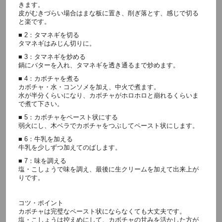
きます。
皮がむきづらい場合はまな板に置き、削ぎ落とす、感じで切る
と楽です。
■ 2：タマネギを切る
タマネギはみじん切りに。
■ 3：タマネギを炒める
鍋にバターを入れ、タマネギを透き通るまで炒めます。
■ 4：カボチャを煮る
カボチャ・水・コンソメを加え、中火で煮ます。
水が半分くらいになり、カボチャがホロホロと崩れるくらいま
で煮て下さい。
■ 5：カボチャをペースト状にする
弱火にし、木ベラでカボチャをつぶしてペースト状にします。
■ 6：牛乳を加える
牛乳を少しずつ加えてのばします。
■ 7：味を調える
塩・こしょうで味を調え、最後に生クリームを加えて出来上が
りです。
コツ・ポイント
カボチャは完璧なペースト状にならなくても大丈夫です。
塩・こしょうは控えめにして、カボチャの甘みを活かした方が