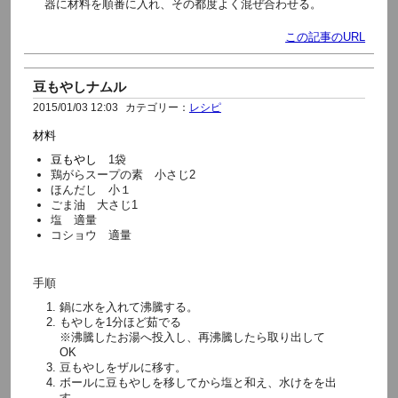
器に材料を順番に入れ、その都度よく混ぜ合わせる。
この記事のURL
豆もやしナムル
2015/01/03 12:03
カテゴリー：
レシピ
材料
豆もやし
1袋
鶏がらスープの素
小さじ2
ほんだし
小１
ごま油
大さじ1
塩
適量
コショウ
適量
手順
鍋に水を入れて沸騰する。
もやしを1分ほど茹でる
※沸騰したお湯へ投入し、再沸騰したら取り出して
OK
豆もやしをザルに移す。
ボールに豆もやしを移してから塩と和え、水けをを出
す。