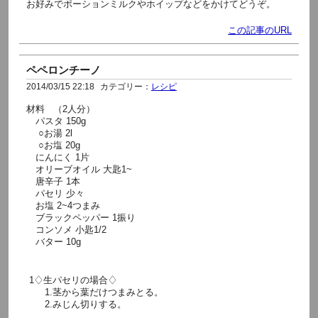
お好みでポーションミルクやホイップなどをかけてどうぞ。
この記事のURL
ペペロンチーノ
2014/03/15 22:18
カテゴリー：
レシピ
材料 （2人分）
パスタ 150g
○お湯 2l
○お塩 20g
にんにく 1片
オリーブオイル 大匙1~
唐辛子 1本
パセリ 少々
お塩 2~4つまみ
ブラックペッパー 1振り
コンソメ 小匙1/2
バター 10g
1♢生パセリの場合♢
1.茎から葉だけつまみとる。
2.みじん切りする。