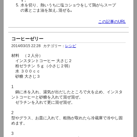
水を切り、熱いうちに塩コショウをして鶏がらスープ
の素とごま油を加え､混ぜる｡
この記事のURL
コーヒーゼリー
2014/03/15 22:28
カテゴリー：
レシピ
材料 （２人分）
インスタントコーヒー 大さじ２
粉ゼラチン ５ｇ（小さじ２弱）
水 ３００ｃｃ
砂糖 大さじ３
1
鍋に水を入れ、湯気が出だしたところで火を止め、インスタ
ントコーヒーと砂糖を入れて混ぜ混ぜ。
ゼラチンを入れて更に混ぜ混ぜ。
2
型やグラス、お皿に入れて、粗熱が取れたら冷蔵庫で冷やし固
めます。
3