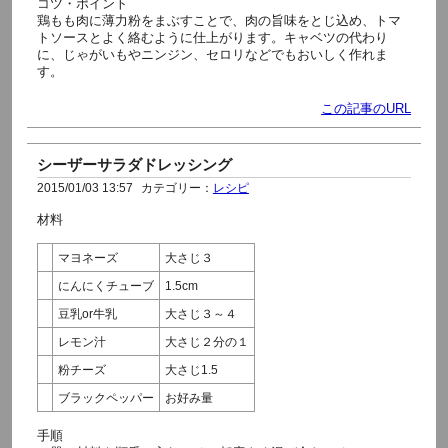
コツ・ポイント
鶏もも肉に薄力粉をまぶすことで、肉の旨味をとじ込め、トマ
トソースとよく絡むように仕上がります。キャベツの代わり
に、じゃがいもやニンジン、セロリなどでもおいしく作れま
す。
この記事のURL
シーザーサラダドレッシング
2015/01/03 13:57
カテゴリー：
レシピ
材料
マヨネーズ
大さじ３
にんにくチューブ
1.5cm
豆乳or牛乳
大さじ３～４
レモン汁
大さじ２分の１
粉チーズ
大さじ1.5
ブラックペッパー
お好み量
手順