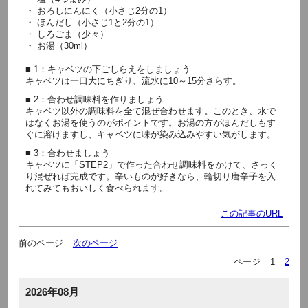
・ おろしにんにく（小さじ2分の1）
・ ほんだし（小さじ1と2分の1）
・ しろごま（少々）
・ お湯（30ml）
■ 1：キャベツの下ごしらえをしましょう
キャベツは一口大にちぎり、流水に10～15分さらす。
■ 2：合わせ調味料を作りましょう
キャベツ以外の調味料を全て混ぜ合わせます。このとき、水で
はなくお湯を使うのがポイントです。お湯の方がほんだしもす
ぐに溶けますし、キャベツに味が染み込みやすい気がします。
■ 3：合わせましょう
キャベツに「STEP2」で作った合わせ調味料をかけて、さっく
り混ぜれば完成です。辛いものが好きなら、輪切り唐辛子を入
れてみてもおいしく食べられます。
この記事のURL
前のページ
次のページ
ページ
1
2
2026年08月