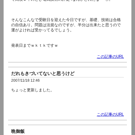
そんなこんなで受験日を迎えた今日ですが、基礎、技術は合格
の自信あり。問題は法規なのですが、半分は出来たと思うので
運がよければ受かってるでしょう。
発表日までｗｋｔｋですｗ
この記事のURL
だれもきづいてないと思うけど
2007/11/18 12:46
ちょっと更新しました。
BGMをひぐらしのなく頃に解の「you」に変更しました。BGM
の隣のONボタンを押すと曲が流れます。
この記事のURL
晩御飯