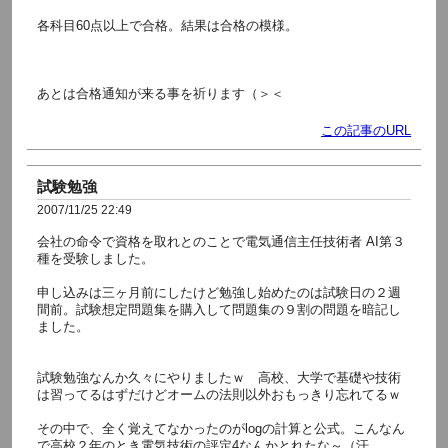
各科目60点以上で合格。結果は合格の模様。
あとは合格通知が来る事を祈ります（＞＜
この記事のURL
試験勉強
2007/11/25 22:49
会社の命令で資格を取れとのことで電気通信主任技術者 AI第３
種を受験しました。
申し込みは三ヶ月前にしたけど勉強し始めたのは試験日の２週
間前。試験想定問題集を購入して問題集の９割の問題を暗記し
ました。
試験勉強なんか久々にやりましたｗ 高校、大学で基礎や技術
は習ってるはずだけどオームの法則以外おもっきり忘れてるｗ
その中で、全く覚えてなかったのがlogの計算と公式。こんなん
で高校２年のとき電気技術の評定4なんかとれたな～（汗