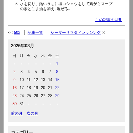
水を切り、熱いうちに塩コショウをして鶏がらスープ
の素とごま油を加え､混ぜる｡
この記事のURL
503
記事一覧
シーザーサラダドレッシング
2026年08月
日
月
火
水
木
金
土
-
-
-
-
-
-
1
2
3
4
5
6
7
8
9
10
11
12
13
14
15
16
17
18
19
20
21
22
23
24
25
26
27
28
29
30
31
-
-
-
-
-
前の月
次の月
カテゴリー