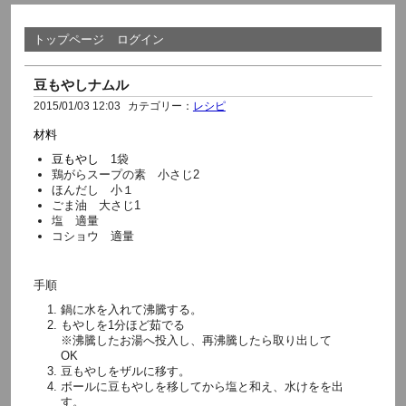
トップページ
ログイン
豆もやしナムル
2015/01/03 12:03
カテゴリー：
レシピ
材料
豆もやし
1袋
鶏がらスープの素
小さじ2
ほんだし
小１
ごま油
大さじ1
塩
適量
コショウ
適量
手順
鍋に水を入れて沸騰する。
もやしを1分ほど茹でる
※沸騰したお湯へ投入し、再沸騰したら取り出して
OK
豆もやしをザルに移す。
ボールに豆もやしを移してから塩と和え、水けをを出
す。