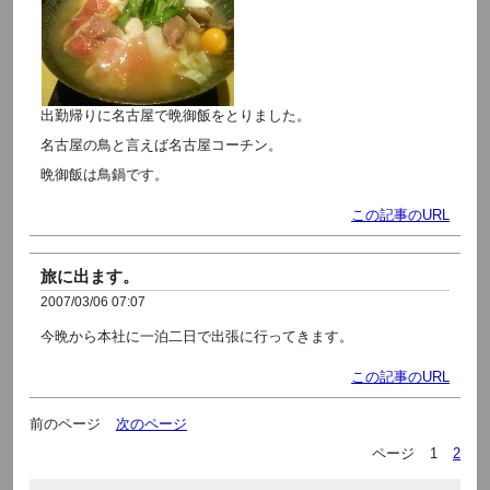
出勤帰りに名古屋で晩御飯をとりました。
名古屋の鳥と言えば名古屋コーチン。
晩御飯は鳥鍋です。
この記事のURL
旅に出ます。
2007/03/06 07:07
今晩から本社に一泊二日で出張に行ってきます。
この記事のURL
前のページ
次のページ
ページ
1
2