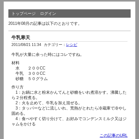
トップページ
ログイン
2011年08月の記事は以下のとおりです。
牛乳寒天
2011/08/21 11:34
カテゴリー：
レシピ
牛乳が大量に余った時にはコレですね。
材料
水 ２００CC
牛乳 ３００CC
砂糖 ５０グラム
作り方
1：お鍋に水と粉末かんてんと砂糖をいれ煮溶かす。沸騰した
ら２分程煮る。
2：火を止めて、牛乳を加え混ぜる。
3：タッパーなどに流しいれ、荒熱がとれたら冷蔵庫で冷やし
固める。
4：食べやすく切り分けて、お好みでコンデンスミルク又はジ
ャムをかける
この記事のURL