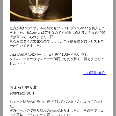
仕方が無いのでホテルの前のセブンイレブンでevianを購入して
きました。私はevianは苦手なのですが命に係わることなので贅
沢は言っていられません（汗
ちなみにタイの文化なのでしょうか？？飲み物を買うとストロ
ーが付いて来ました。
evianの価格は42バーツ。日本円で150円ぐらいです。
タイのメーカの水は７バーツ20円でしたが怖くて買えませんで
した（＞＜
この記事のURL
ちょっと寄り道
2008/12/20 19:41
ちょっと駅からの帰りに寄り道してパン屋さんによってみまし
た。
夕方行ったので売り切れの商品がありましたが、その中でちょ
っと美味しそうなものを買ってみました。