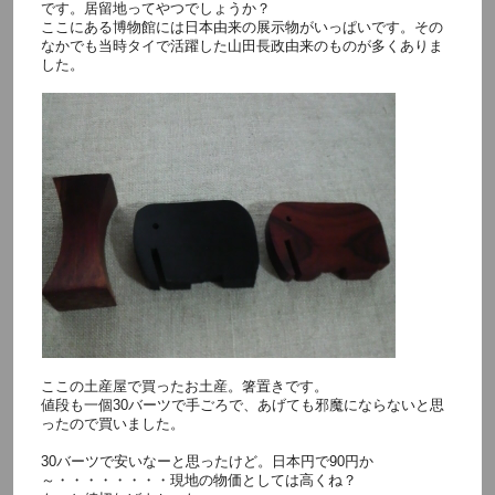
です。居留地ってやつでしょうか？
ここにある博物館には日本由来の展示物がいっぱいです。その
なかでも当時タイで活躍した山田長政由来のものが多くありま
した。
ここの土産屋で買ったお土産。箸置きです。
値段も一個30バーツで手ごろで、あげても邪魔にならないと思
ったので買いました。
30バーツで安いなーと思ったけど。日本円で90円か
～・・・・・・・・現地の物価としては高くね？