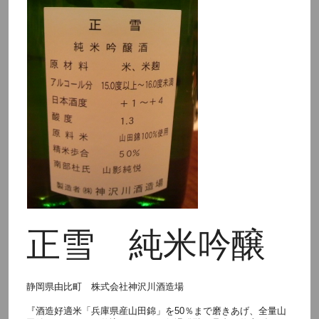
正雪 純米吟醸
静岡県由比町 株式会社神沢川酒造場
『酒造好適米「兵庫県産山田錦」を50％まで磨きあげ、全量山