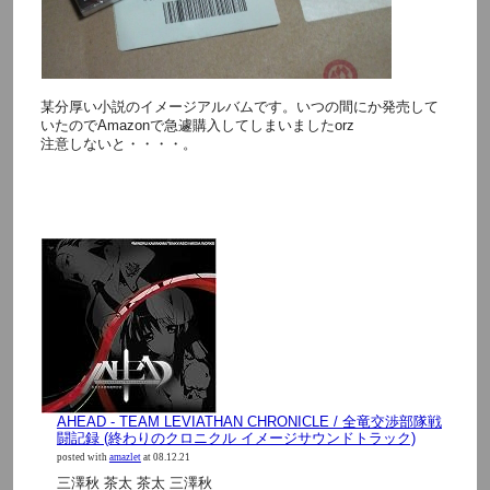
某分厚い小説のイメージアルバムです。いつの間にか発売して
いたのでAmazonで急遽購入してしまいましたorz
注意しないと・・・・。
AHEAD - TEAM LEVIATHAN CHRONICLE / 全竜交渉部隊戦
闘記録 (終わりのクロニクル イメージサウンドトラック)
posted with
amazlet
at 08.12.21
三澤秋 茶太 茶太 三澤秋