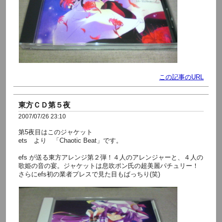
この記事のURL
東方ＣＤ第５夜
2007/07/26 23:10
第5夜目はこのジャケット
ets より 「Chaotic Beat」です。
efs が送る東方アレンジ第２弾！４人のアレンジャーと、４人の
歌姫の音の宴。ジャケットは息吹ポン氏の超美麗パチュリー！
さらにefs初の業者プレスで見た目もばっちり(笑)