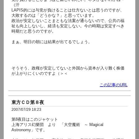
（汗
LAPIS的には与党が負けることは仕方ないとは思うのですが、
大敗するのは「どうかな？」と思っています。
政治が安定しないことまともな法案が通らないので、公共の福
祉も向上しないし、経済も安定しない。今の時期は安定すべき
時期だと思うのですが。
まぁ、明日の朝には結果が出てるでしょう。
そうそう、政権が安定してないと外国から資本が入り難く株価
が上がりにくいのですよ（＞＜
この記事のURL
東方ＣＤ第８夜
2007/07/29 18:23
第8夜目はこのジャケット
上海アリス幻樂団 より 「大空魔術 ～ Magical
Astronomy」です。