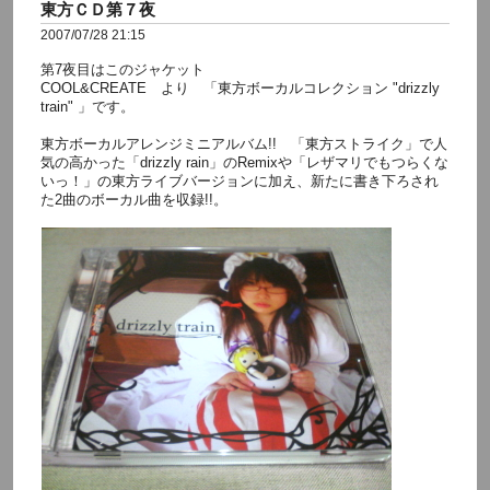
東方ＣＤ第７夜
2007/07/28 21:15
第7夜目はこのジャケット
COOL&CREATE より 「東方ボーカルコレクション "drizzly
train" 」です。
東方ボーカルアレンジミニアルバム!! 「東方ストライク」で人
気の高かった「drizzly rain」のRemixや「レザマリでもつらくな
いっ！」の東方ライブバージョンに加え、新たに書き下ろされ
た2曲のボーカル曲を収録!!。