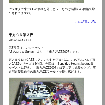
ヤフオクで東方CDの価格を見るとレアものは結構いい価格で取
引されてますね。
この記事のURL
東方ＣＤ第３夜
2007/07/24 21:41
第3夜目はこのジャケット
A3 Azure & Sands より 「東方JAZZ2007」です。
東方ＢＧＭをJAZZにアレンジしたアルバム。このアルバムで東
方JAZZシリーズは3作目。今回は、Sensitive Heartのkoutaq氏
をゲストに迎え、「東方JAZZ2007」は更に更に成長をとげ、王
道邪道硬軟自在の東方JAZZワールドを繰り広げます。