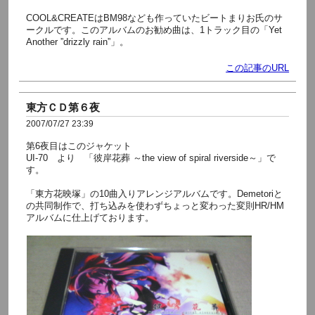
COOL&CREATEはBM98なども作っていたビートまりお氏のサ
ークルです。このアルバムのお勧め曲は、1トラック目の「Yet
Another ”drizzly rain”」。
この記事のURL
東方ＣＤ第６夜
2007/07/27 23:39
第6夜目はこのジャケット
UI-70 より 「彼岸花葬 ～the view of spiral riverside～」で
す。
「東方花映塚」の10曲入りアレンジアルバムです。Demetoriと
の共同制作で、打ち込みを使わずちょっと変わった変則HR/HM
アルバムに仕上げております。