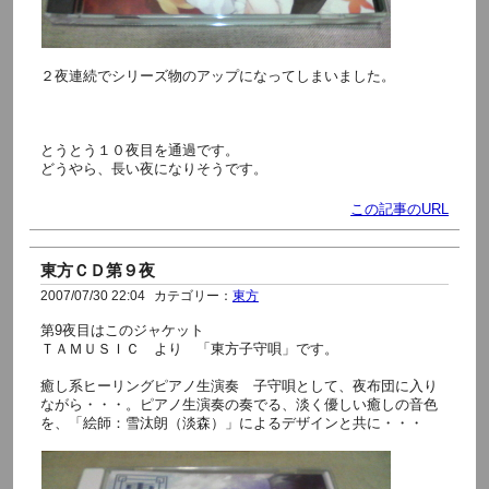
２夜連続でシリーズ物のアップになってしまいました。
とうとう１０夜目を通過です。
どうやら、長い夜になりそうです。
この記事のURL
東方ＣＤ第９夜
2007/07/30 22:04
カテゴリー：
東方
第9夜目はこのジャケット
ＴＡＭＵＳＩＣ より 「東方子守唄」です。
癒し系ヒーリングピアノ生演奏 子守唄として、夜布団に入り
ながら・・・。ピアノ生演奏の奏でる、淡く優しい癒しの音色
を、「絵師：雪汰朗（淡森）」によるデザインと共に・・・