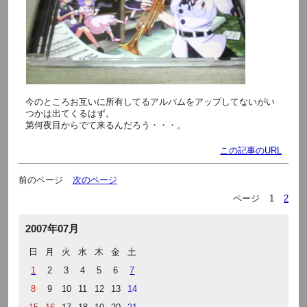
今のところお互いに所有してるアルバムをアップしてないがい
つかは出てくるはず。
第何夜目からでて来るんだろう・・・。
この記事のURL
前のページ
次のページ
ページ
1
2
2007年07月
日
月
火
水
木
金
土
1
2
3
4
5
6
7
8
9
10
11
12
13
14