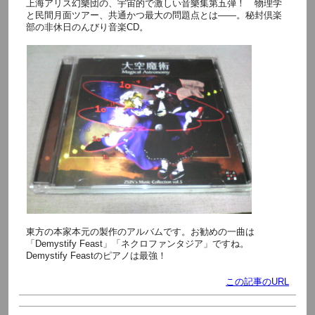
上海アリス幻樂団の、宇宙的で激しい音樂集第五弾！ 物理学
と民間月面ツアー、共通かつ最大の問題点とは――。秘封倶楽
部の非休日のんびり音楽CD。
東方の本家本元の製作のアルバムです。お勧めの一曲は
「Demystify Feast」「ネクロファンタジア」ですね。
Demystify Feastのピアノは最強！
この記事のURL