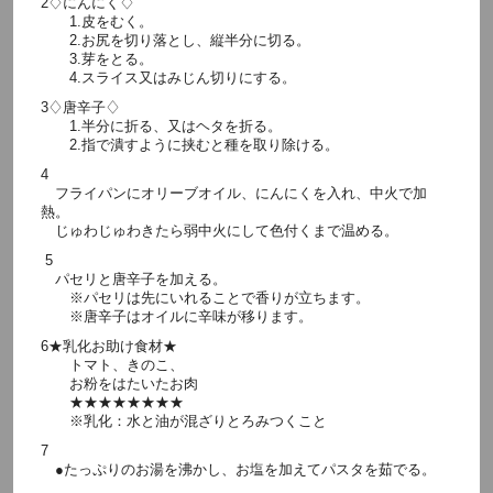
2♢にんにく♢
1.皮をむく。
2.お尻を切り落とし、縦半分に切る。
3.芽をとる。
4.スライス又はみじん切りにする。
3♢唐辛子♢
1.半分に折る、又はヘタを折る。
2.指で潰すように挟むと種を取り除ける。
4
フライパンにオリーブオイル、にんにくを入れ、中火で加
熱。
じゅわじゅわきたら弱中火にして色付くまで温める。
5
パセリと唐辛子を加える。
※パセリは先にいれることで香りが立ちます。
※唐辛子はオイルに辛味が移ります。
6★乳化お助け食材★
トマト、きのこ、
お粉をはたいたお肉
★★★★★★★★
※乳化：水と油が混ざりとろみつくこと
7
●たっぷりのお湯を沸かし、お塩を加えてパスタを茹でる。