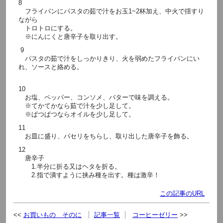
8
フライパンにパスタの茹で汁をお玉1~2杯加え、中火で揺すり
ながら
トロトロにする。
※にんにくと唐辛子を取り出す。
9
パスタの茹で汁をしっかりきり、火を弱めたフライパンにい
れ、ソースと絡める。
10
お塩、ペッパー、コンソメ、バターで味を調える。
※てかてかなら茹で汁を少し足して。
※ぱつぱつならオイルを少し足して。
11
お皿に盛り、パセリをちらし、取り出した唐辛子を飾る。
12
唐辛子
1.半分に折る又はヘタを折る。
2.指で潰すように挟み種を出す。種は激辛！
この記事のURL
お買いもの そのに
記事一覧
コーヒーゼリー