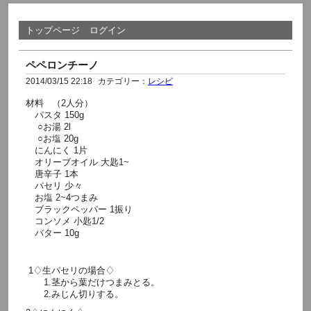
トップページ
ログイン
ペペロンチーノ
2014/03/15 22:18
カテゴリー：
レシピ
材料 （2人分）
パスタ 150g
○お湯 2l
○お塩 20g
にんにく 1片
オリーブオイル 大匙1~
唐辛子 1本
パセリ 少々
お塩 2~4つまみ
ブラックペッパー 1振り
コンソメ 小匙1/2
バター 10g
1♢生パセリの場合♢
1.茎から葉だけつまみとる。
2.みじん切りする。