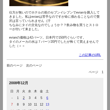
仕方が無いのでホテルの前のセブンイレブンでevianを購入して
きました。私はevianは苦手なのですが命に係わることなので贅
沢は言っていられません（汗
ちなみにタイの文化なのでしょうか？？飲み物を買うとストロ
ーが付いて来ました。
evianの価格は42バーツ。日本円で150円ぐらいです。
タイのメーカの水は７バーツ20円でしたが怖くて買えませんで
した（＞＜
この記事のURL
前のページ
次のページ
ページ
1
2008年12月
日
月
火
水
木
金
土
-
1
2
3
4
5
6
7
8
9
10
11
12
13