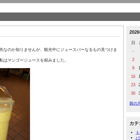
202
日
先なのか知りませんが、観光中にジュースバーなるもの見つけま
-
2
私はマンゴージュースを頼みました。
9
16
23
30
前の
カテ
ト
パ