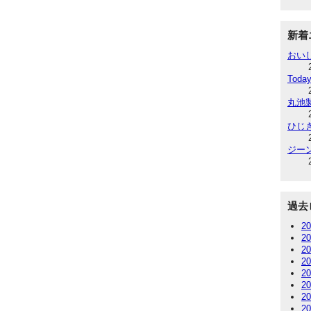
新着
おい
Today
丸池
ひじ
ジー
過去
2
2
2
2
2
2
2
2