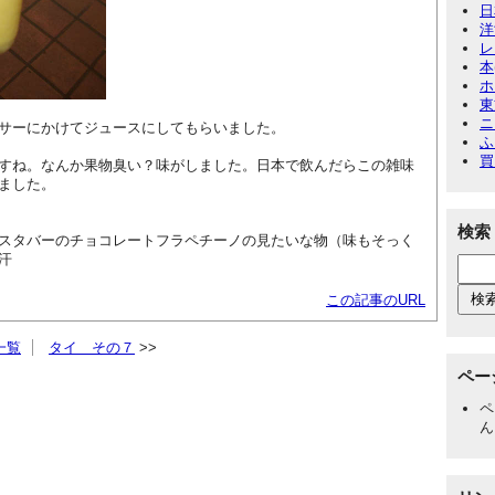
日
洋
レ
本
ホ
東
ニ
サーにかけてジュースにしてもらいました。
ふ
買
すね。なんか果物臭い？味がしました。日本で飲んだらこの雑味
ました。
検索
スタバーのチョコレートフラペチーノの見たいな物（味もそっく
汗
この記事のURL
一覧
タイ その７
ペー
ペ
ん