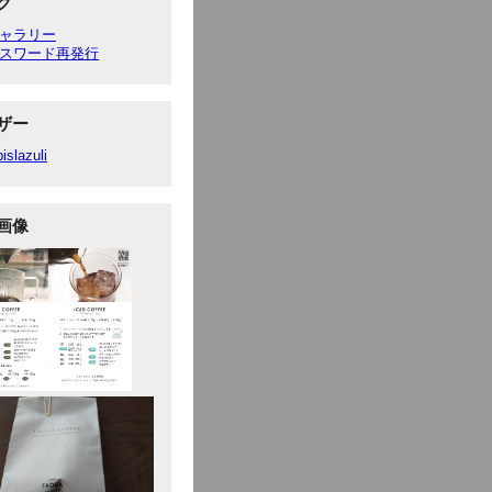
ク
ャラリー
スワード再発行
ザー
pislazuli
画像