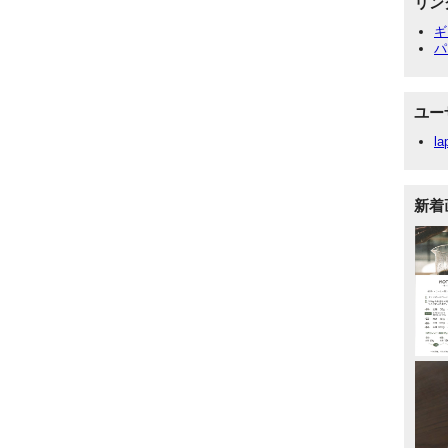
リン
ギ
パ
ユー
la
新着