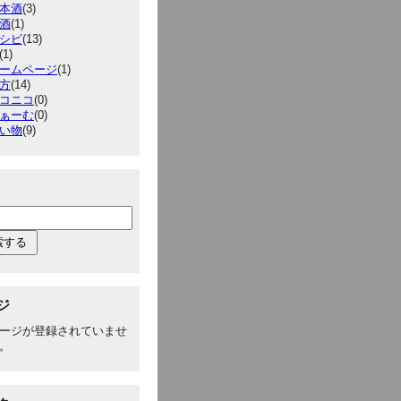
本酒
(3)
酒
(1)
シピ
(13)
(1)
ームページ
(1)
方
(14)
コニコ
(0)
ぁーむ
(0)
い物
(9)
ジ
ージが登録されていませ
。