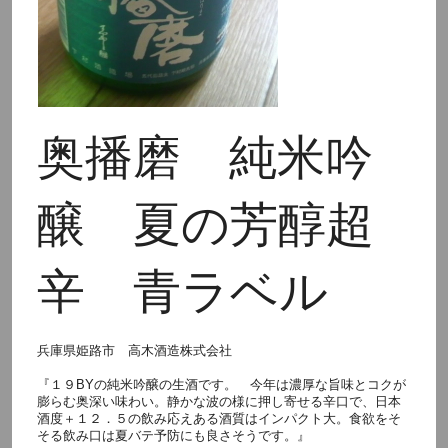
奥播磨 純米吟
醸 夏の芳醇超
辛 青ラベル
兵庫県姫路市 高木酒造株式会社
『１９BYの純米吟醸の生酒です。 今年は濃厚な旨味とコクが
膨らむ奥深い味わい。静かな波の様に押し寄せる辛口で、日本
酒度＋１２．５の飲み応えある酒質はインパクト大。食欲をそ
そる飲み口は夏バテ予防にも良さそうです。』