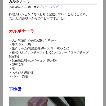
カルボナーラ
2008/07/14 12:01
カテゴリー：
レシピ
料理のレシピをメモ代わりに記載していくことにします。
ほとんど他のHPからのコピペですが（汗
カルボナーラ
一人分/乾麺100g用(大盛り150g用)
・牛乳 60cc(80)
・生クリーム(乳脂肪分20～30％） 60cc(80)
・粉状パルメザンチーズもしくはペコリーノロマノチーズ
10g(15)
・1cm幅に切ったベーコン 30g(40)
・卵黄 1個
・塩
・あらびき黒胡椒
・パセリ 適量
下準備