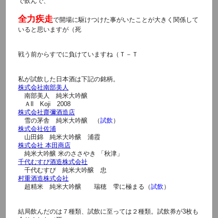
で飲んで、
全力疾走
で開場に駆けつけた事がいたことが大きく関係して
いると思いますが（死
戦う前からすでに負けていますね（Ｔ－Ｔ
私が試飲した日本酒は下記の銘柄。
株式会社南部美人
南部美人 純米大吟醸
Ａll Koji 2008
株式会社齋彌酒造店
雪の茅舎 純米大吟醸 （
試飲
）
株式会社佐浦
山田錦 純米大吟醸 浦霞
株式会社 本田商店
純米大吟醸 米のささやき 「秋津」
千代むすび酒造株式会社
千代むすび 純米大吟醸 忠
村重酒造株式会社
超精米 純米大吟醸 瑞穂 雫に極まる（
試飲
）
結局飲んだのは７種類、試飲に至っては２種類。試飲券が3枚も