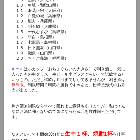
１０．車坂（和歌山県）
１１．浪花正宗（大阪府）
１２．白鷺の城（兵庫県）
１３．龍力（兵庫県）
１４．明石鯛（兵庫県）
１５．千代むすび（鳥取県）
１６．李白（島根県）
１７．七冠馬（島根県）
１８．日下無双（山口県）
１９．獺祭（山口県）
２０．ちくご龜游（福岡県）
ルール
は小カップ（おちょぐらいの大きさ）で利き酒し、気に
入ったもの中グラス（生ビール小グラスぐらい）で試飲すると
いうもの。ただし試飲は５回までしかできませんが、利き酒は
無制限
、制限時間２時間の勝負ですｗあと、松華堂形式のお弁
当が出ました。
利き酒無制限ならすべて回れよご意見もありますが、私はそん
なにお酒に強くないので気になった蔵元を数件回っただけで
す。
生中１杯、焼酎1杯
なんといっても開始30分前に
を仕事