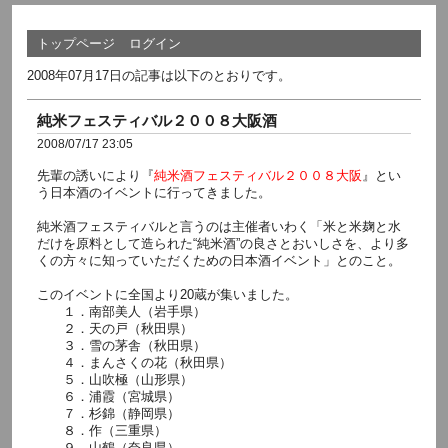
トップページ
ログイン
2008年07月17日の記事は以下のとおりです。
純米フェスティバル２００８大阪酒
2008/07/17 23:05
先輩の誘いにより『
純米酒フェスティバル２００８大阪
』とい
う日本酒のイベントに行ってきました。
純米酒フェスティバルと言うのは主催者いわく「米と米麹と水
だけを原料として造られた“純米酒”の良さとおいしさを、より多
くの方々に知っていただくための日本酒イベント」とのこと。
このイベントに全国より20蔵が集いました。
１．南部美人（岩手県）
２．天の戸（秋田県）
３．雪の茅舎（秋田県）
４．まんさくの花（秋田県）
５．山吹極（山形県）
６．浦霞（宮城県）
７．杉錦（静岡県）
８．作（三重県）
９．山鶴（奈良県）