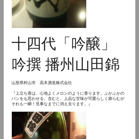
十四代「吟醸」
吟撰 播州山田錦
山形県村山市 高木酒造株式会社
『上立ち香は、心地よくメロンのように香ります。ふかふかの
パンをも思わせる。含むと、上品な甘味が可愛らしく膨らむが
それも一瞬！見事なまでに消え去ります。』