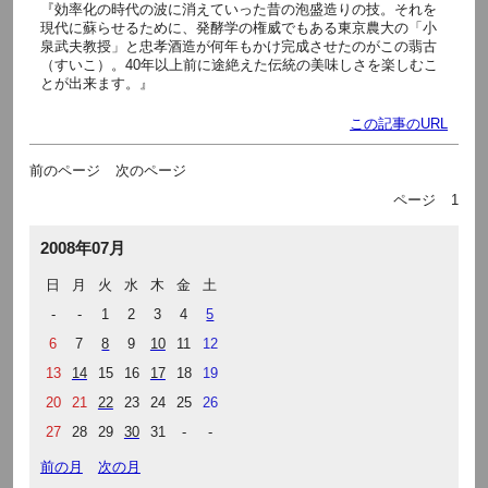
『効率化の時代の波に消えていった昔の泡盛造りの技。それを
現代に蘇らせるために、発酵学の権威でもある東京農大の「小
泉武夫教授」と忠孝酒造が何年もかけ完成させたのがこの翡古
（すいこ）。40年以上前に途絶えた伝統の美味しさを楽しむこ
とが出来ます。』
この記事のURL
前のページ
次のページ
ページ
1
2008年07月
日
月
火
水
木
金
土
-
-
1
2
3
4
5
6
7
8
9
10
11
12
13
14
15
16
17
18
19
20
21
22
23
24
25
26
27
28
29
30
31
-
-
前の月
次の月