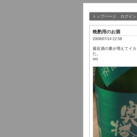
トップページ
ログイン
晩酌用のお酒
2008/07/14 22:58
最近酒の量が増えてイカ
た。
orz