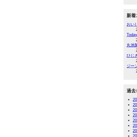
新着
おい
Today
丸池
ひじ
ジー
過去
2
2
2
2
2
2
2
2