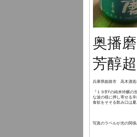
奥播磨
芳醇超
兵庫県姫路市 高木酒造
『１９BYの純米吟醸の
な波の様に押し寄せる辛
食欲をそそる飲み口は夏
写真のラベルが光の関係