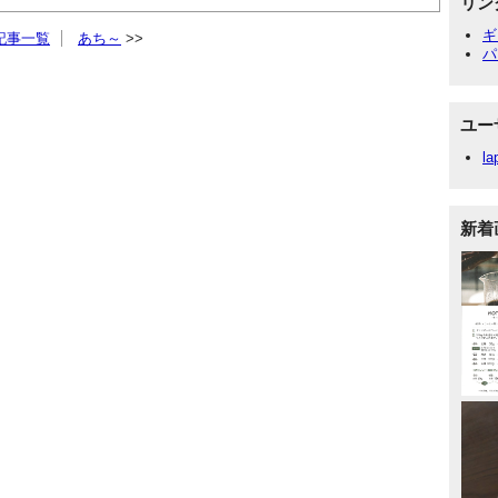
リン
ギ
記事一覧
あち～
パ
ユー
la
新着