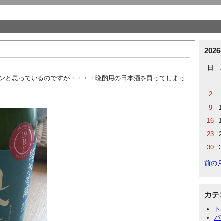
202
日
ンと思っているのですが・・・・晩酌用の日本酒を買ってしまっ
-
2
9
16
23
30
前の
カテ
ト
パ