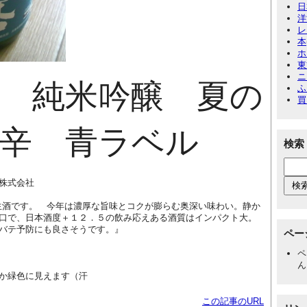
日
洋
レ
本
ホ
東
ニ
 純米吟醸 夏の
ふ
買
辛 青ラベル
検索
株式会社
生酒です。 今年は濃厚な旨味とコクが膨らむ奥深い味わい。静か
口で、日本酒度＋１２．５の飲み応えある酒質はインパクト大。
バテ予防にも良さそうです。』
ペー
ペ
ん
か緑色に見えます（汗
この記事のURL