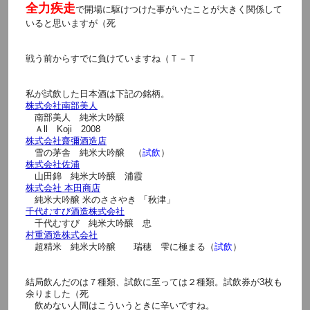
全力疾走
で開場に駆けつけた事がいたことが大きく関係して
いると思いますが（死
戦う前からすでに負けていますね（Ｔ－Ｔ
私が試飲した日本酒は下記の銘柄。
株式会社南部美人
南部美人 純米大吟醸
Ａll Koji 2008
株式会社齋彌酒造店
雪の茅舎 純米大吟醸 （
試飲
）
株式会社佐浦
山田錦 純米大吟醸 浦霞
株式会社 本田商店
純米大吟醸 米のささやき 「秋津」
千代むすび酒造株式会社
千代むすび 純米大吟醸 忠
村重酒造株式会社
超精米 純米大吟醸 瑞穂 雫に極まる（
試飲
）
結局飲んだのは７種類、試飲に至っては２種類。試飲券が3枚も
余りました（死
飲めない人間はこういうときに辛いですね。