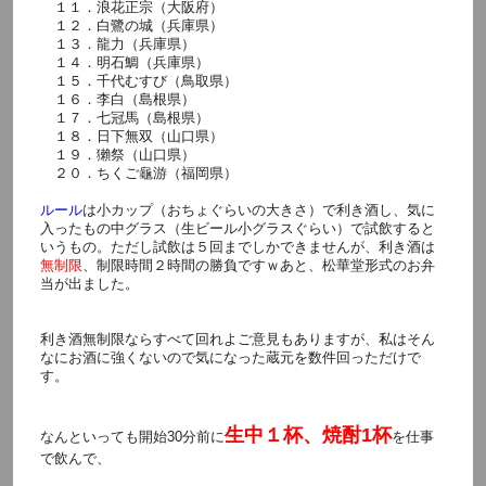
１１．浪花正宗（大阪府）
１２．白鷺の城（兵庫県）
１３．龍力（兵庫県）
１４．明石鯛（兵庫県）
１５．千代むすび（鳥取県）
１６．李白（島根県）
１７．七冠馬（島根県）
１８．日下無双（山口県）
１９．獺祭（山口県）
２０．ちくご龜游（福岡県）
ルール
は小カップ（おちょぐらいの大きさ）で利き酒し、気に
入ったもの中グラス（生ビール小グラスぐらい）で試飲すると
いうもの。ただし試飲は５回までしかできませんが、利き酒は
無制限
、制限時間２時間の勝負ですｗあと、松華堂形式のお弁
当が出ました。
利き酒無制限ならすべて回れよご意見もありますが、私はそん
なにお酒に強くないので気になった蔵元を数件回っただけで
す。
生中１杯、焼酎1杯
なんといっても開始30分前に
を仕事
で飲んで、