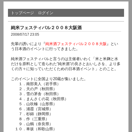
トップページ
ログイン
純米フェスティバル２００８大阪酒
2008/07/17 23:05
先輩の誘いにより『
純米酒フェスティバル２００８大阪
』とい
う日本酒のイベントに行ってきました。
純米酒フェスティバルと言うのは主催者いわく「米と米麹と水
だけを原料として造られた“純米酒”の良さとおいしさを、より多
くの方々に知っていただくための日本酒イベント」とのこと。
このイベントに全国より20蔵が集いました。
１．南部美人（岩手県）
２．天の戸（秋田県）
３．雪の茅舎（秋田県）
４．まんさくの花（秋田県）
５．山吹極（山形県）
６．浦霞（宮城県）
７．杉錦（静岡県）
８．作（三重県）
９．山鶴（奈良県）
１０．車坂（和歌山県）