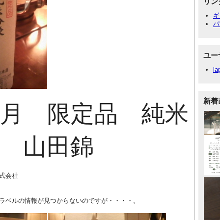
リン
ギ
パ
ユー
la
新着
月 限定品 純米
 山田錦
式会社
ラベルの情報が見つからないのですが・・・・。