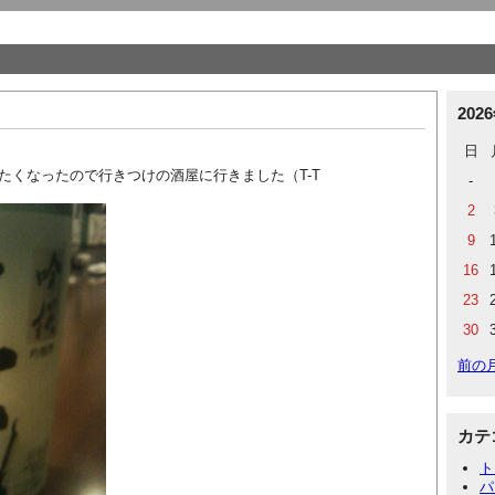
202
日
たくなったので行きつけの酒屋に行きました（T-T
-
2
9
16
23
30
前の
カテ
ト
パ