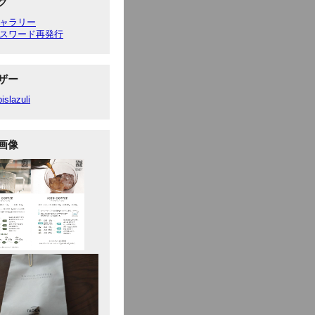
ク
ャラリー
スワード再発行
ザー
pislazuli
画像