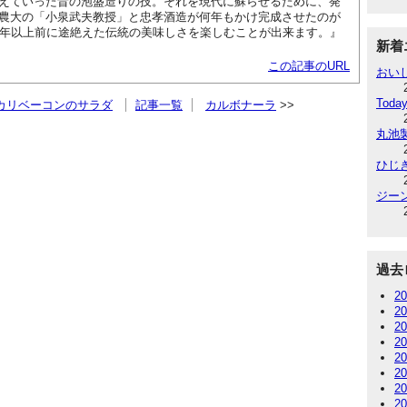
えていった昔の泡盛造りの技。それを現代に蘇らせるために、発
農大の「小泉武夫教授」と忠孝酒造が何年もかけ完成させたのが
0年以上前に途絶えた伝統の美味しさを楽しむことが出来ます。』
新着
この記事のURL
おい
Today
カリベーコンのサラダ
記事一覧
カルボナーラ
丸池
ひじ
ジー
過去
2
2
2
2
2
2
2
2