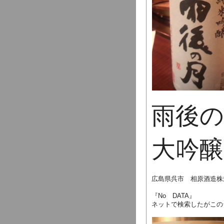
雨後の
大吟醸
広島県呉市 相原酒造株
『No DATA』
ネットで検索したがこの