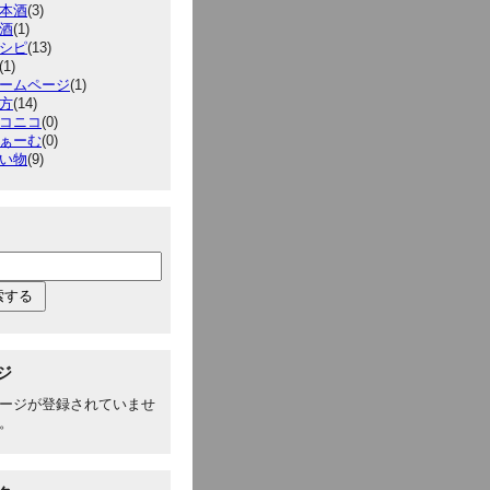
本酒
(3)
酒
(1)
シピ
(13)
(1)
ームページ
(1)
方
(14)
コニコ
(0)
ぁーむ
(0)
い物
(9)
ジ
ージが登録されていませ
。