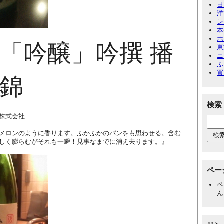
日
洋
レ
本
ホ
「吟醸」吟撰 播
東
ニ
ふ
買
錦
検索
株式会社
メロンのように香ります。ふかふかのパンをも思わせる。含む
しく膨らむがそれも一瞬！見事なまでに消え去ります。』
ペー
ペ
ん