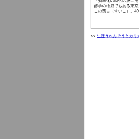
『効率化の時代の波に消
酵学の権威でもある東京
この翡古（すいこ）。4
生ほうれんそうとカリ