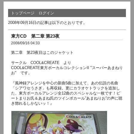
トップページ
ログイン
2008年09月16日の記事は以下のとおりです。
東方CD 第二章 第23夜
2008/09/16 04:33
第二章 第23夜目はこのジャケット
サークル COOL&CREATE より
COOL&CREATE東方ボーカルコレクションII "スーパーあまねり
お" です。
『風神録アレンジを中心の新曲5曲に加えて、あの伝説の名曲
「シアワセうさぎ」も再収録。更にカラオケトラックを追加し
た、東方ボーカルアレンジ全12曲のスペシャルな一枚です！ビ
ートまりお氏＆あまね氏のツインボカール”あまねりお”の声に聴
き惚れるしかないッ！』