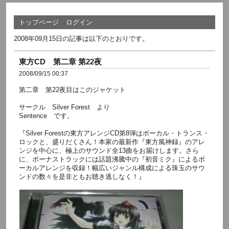
トップページ
ログイン
2008年09月15日の記事は以下のとおりです。
東方CD 第二章 第22夜
2008/09/15 00:37
第二章 第22夜目はこのジャケット
サークル Silver Forest より
Sentence です。
『Silver Forestの東方アレンジCD第8弾はボーカル・トランス・
ロックと、盛りだくさん！本家の最新作『東方風神録』のアレ
ンジを中心に、極上のサウンド全13曲をお届けします。さら
に、ボーナストラックには話題沸騰中の『初音ミク』によるボ
ーカルアレンジを収録！幅広いジャンル構成による珠玉のサウ
ンドの数々を是非ともお聴き逃しなく！』