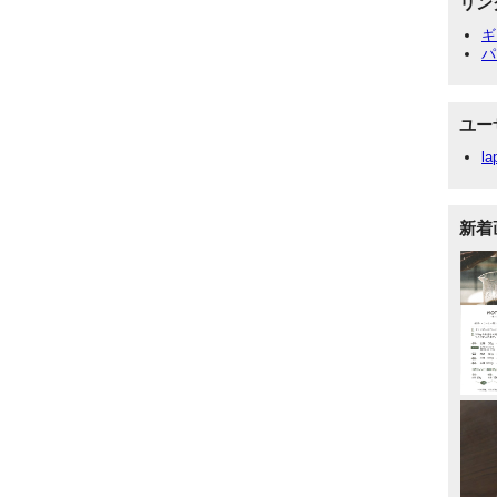
リン
ギ
パ
ユー
la
新着