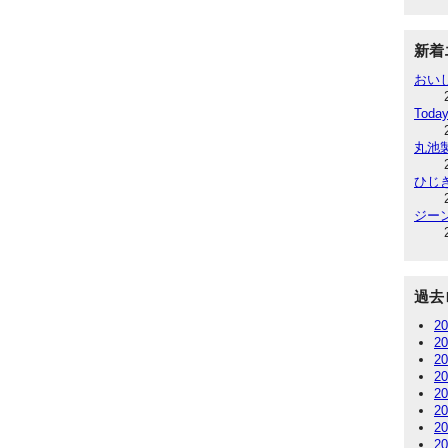
新着
おい
Today
丸池
ひじ
ジー
過去
2
2
2
2
2
2
2
2