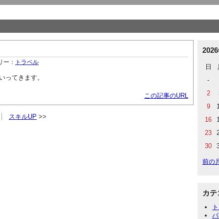
202
リー：
トラベル
日
いってきます。
-
2
この記事のURL
9
スキルUP
16
23
30
前の
カテ
ト
パ