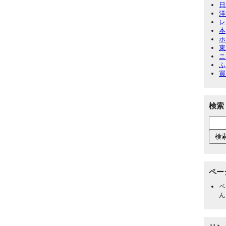
日
洋
レ
本
ホ
東
ニ
ふ
買
検索
ペー
ペ
ん