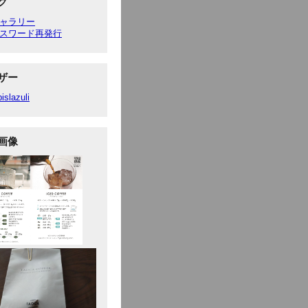
ク
ャラリー
スワード再発行
ザー
pislazuli
画像