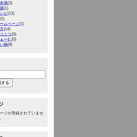
本酒
(3)
酒
(1)
シピ
(13)
(1)
ームページ
(1)
方
(14)
コニコ
(0)
ぁーむ
(0)
い物
(9)
ジ
ージが登録されていませ
。