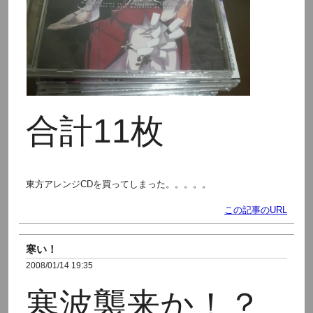
合計11枚
東方アレンジCDを買ってしまった。。。。。
この記事のURL
寒い！
2008/01/14 19:35
寒波襲来か！？