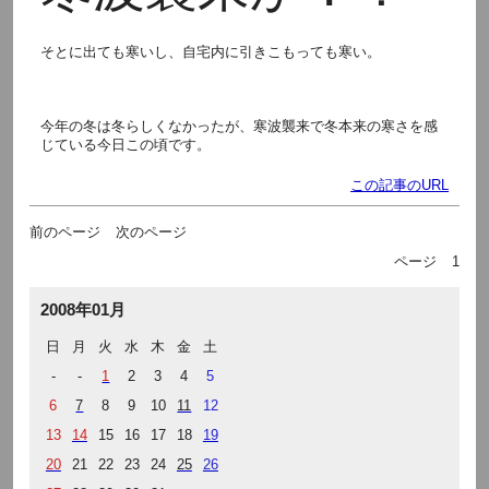
そとに出ても寒いし、自宅内に引きこもっても寒い。
今年の冬は冬らしくなかったが、寒波襲来で冬本来の寒さを感
じている今日この頃です。
この記事のURL
前のページ
次のページ
ページ
1
2008年01月
日
月
火
水
木
金
土
-
-
1
2
3
4
5
6
7
8
9
10
11
12
13
14
15
16
17
18
19
20
21
22
23
24
25
26