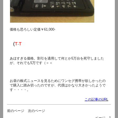
価格も恐ろしい定価
￥61,000-
(
T
T
-
あほすぎる価格。割引を適用して何とか5万台を死守しました
が、それでも5万です（＞＜
お昼の株式ニュースを見るためにワンセグ携帯が欲しかったの
で購入に踏み切ったのですが、代償はかなり大きかったようで
す・・・・。
この記事のURL
前のページ
次のページ
ページ
1