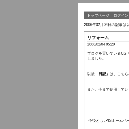
トップページ
ログイン
2006年02月04日の記事
リフォーム
2006/02/04 05:20
ブログを置いているCG
しました。
以後
「日記」
は、こちら
また、今まで使用してい
今後ともLPISホーム