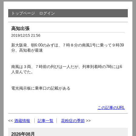
トップページ
ログイン
高知出張
2019/12/15 21:56
新大阪発、朝6:00のみずほ、７時８分の南風1号に乗って９時39
分、高知着が最速
南風は３両、７時前の列びは一人だが、列車到着時の7時には6
人並んでた。
電光掲示板に乗車口の記載がある
この記事のURL
酒蔵情報
記事一覧
花粉症の季節
2026年08月