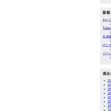
新着
おい
Today
丸池
ひじ
ジー
過去
2
2
2
2
2
2
2
2