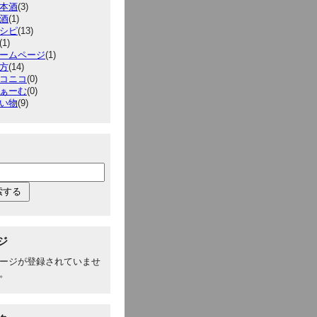
本酒
(3)
酒
(1)
シピ
(13)
(1)
ームページ
(1)
方
(14)
コニコ
(0)
ぁーむ
(0)
い物
(9)
ジ
ージが登録されていませ
。