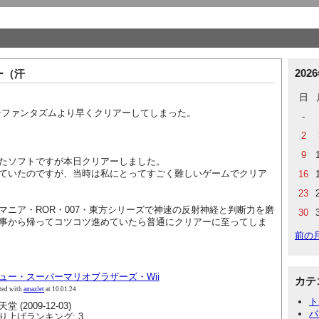
202
ー（汗
日
ンファンタズムより早くクリアーしてしまった。
-
2
9
たソフトですが本日クリアーしました。
ていたのですが、当時は私にとってすごく難しいゲームでクリア
16
23
マニア・ROR・007・東方シリーズで神速の反射神経と判断力を磨
30
事から帰ってコツコツ進めていたら普通にクリアーに至ってしま
前の
ュー・スーパーマリオブラザーズ・Wii
カテ
ted with
amazlet
at 10.01.24
ト
堂 (2009-12-03)
パ
り上げランキング: 3