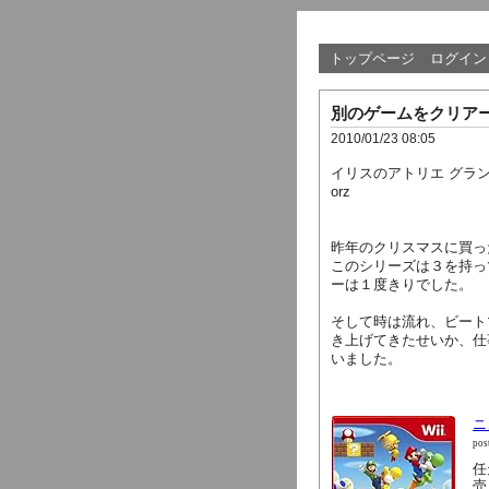
トップページ
ログイン
別のゲームをクリア
2010/01/23 08:05
イリスのアトリエ グラ
orz
昨年のクリスマスに買っ
このシリーズは３を持っ
ーは１度きりでした。
そして時は流れ、ビート
き上げてきたせいか、仕
いました。
ニ
pos
任天
売