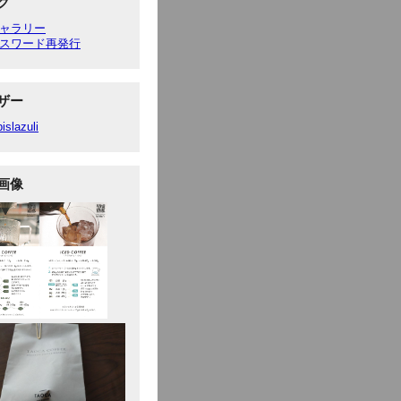
ク
ャラリー
スワード再発行
ザー
pislazuli
画像