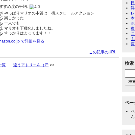
日
すすめ度の平均:
洋
やっぱりマリオの本質は 横スクロールアクション
レ
楽しかった
本
一人でも
ホ
マリオも下種化しましたね。
東
すっかりはまってます！！
ニ
ふ
mazon.co.jp で詳細を見る
買
この記事のURL
検索
一覧
違うアトリエを（汗
ペー
ペ
ん