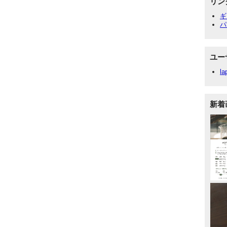
リン
ギ
パ
ユー
la
新着