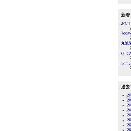
新着
おい
Today
丸池
ひじ
ジー
過去
2
2
2
2
2
2
2
2