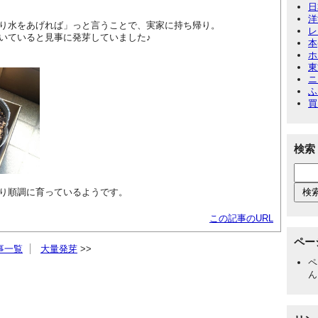
日
洋
り水をあげれば」っと言うことで、実家に持ち帰り。
レ
いていると見事に発芽していました♪
本
ホ
東
ニ
ふ
買
検索
り順調に育っているようです。
この記事のURL
ペー
事一覧
大量発芽
ペ
ん