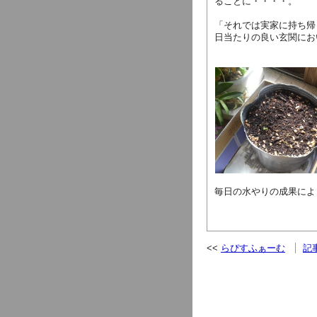
ることに・・・・。
「それでは実家に持ち帰
日当たりの良い玄関にお
毎日の水やりの成果によ
らぴすふぁーむ
記