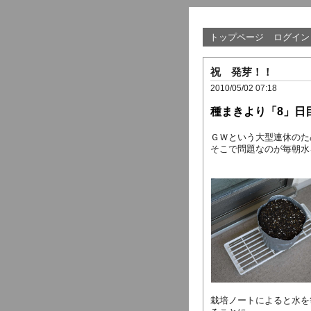
トップページ
ログイン
祝 発芽！！
2010/05/02 07:18
種まきより「8」日
ＧＷという大型連休のた
そこで問題なのが毎朝水
栽培ノートによると水を