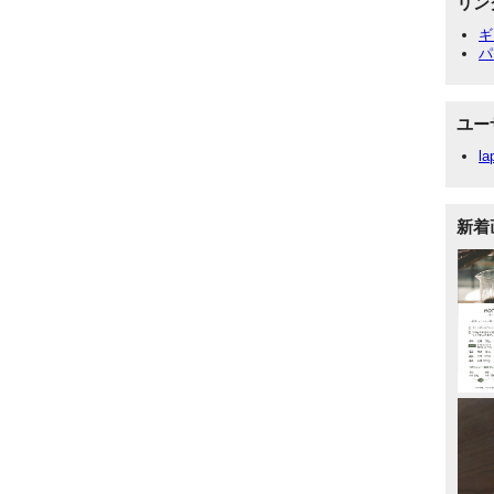
リン
ギ
パ
ユー
la
新着