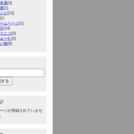
本酒
(3)
酒
(1)
シピ
(13)
(1)
ームページ
(1)
方
(14)
コニコ
(0)
ぁーむ
(0)
い物
(9)
ジ
ージが登録されていませ
。