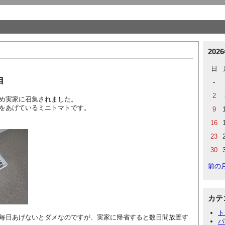
202
日
目
-
2
め実家に召集されました。
をあげているミニトマトです。
9
16
23
30
前の
カテ
ト
毎日あげないとダメなのですが、実家に帰省すると数日間放置す
パ