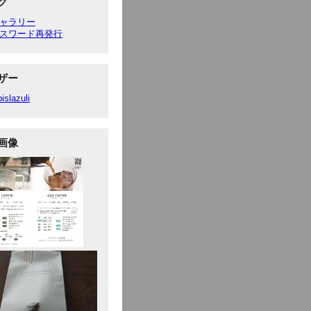
ク
ャラリー
スワード再発行
ザー
pislazuli
画像