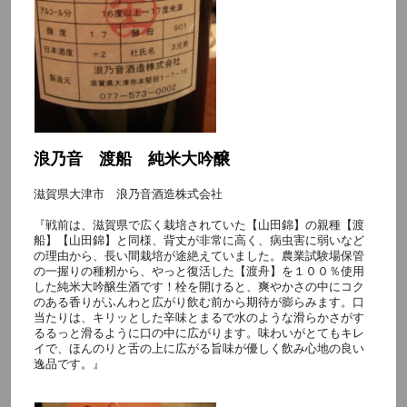
浪乃音 渡船 純米大吟醸
滋賀県大津市 浪乃音酒造株式会社
『戦前は、滋賀県で広く栽培されていた【山田錦】の親種【渡
船】【山田錦】と同様、背丈が非常に高く、病虫害に弱いなど
の理由から、長い間栽培が途絶えていました。農業試験場保管
の一握りの種籾から、やっと復活した【渡舟】を１００％使用
した純米大吟醸生酒です！栓を開けると、爽やかさの中にコク
のある香りがふんわと広がり飲む前から期待が膨らみます。口
当たりは、キリッとした辛味とまるで水のような滑らかさがす
るるっと滑るように口の中に広がります。味わいがとてもキレ
イで、ほんのりと舌の上に広がる旨味が優しく飲み心地の良い
逸品です。』