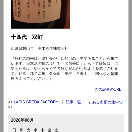
十四代 双虹
山形県村山市 高木酒造株式会社
『銘柄の由来は、現社長が十四代目の当主であることから来て
います。日本酒の味の流行を「淡麗辛口」から「芳醇旨口」に
変えた酒は、やわらかくて芳醇な旨みが心地よさを感じさせま
す。銘酒、越乃寒梅、久保田 萬寿、八海山、十四代など是非
飲み比べてください。』
この記事のURL
LAPIS BREDA FACTORY
記事一覧
とある出張の途中で
2026年08月
日
月
火
水
木
金
土