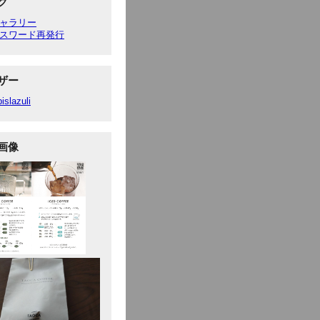
ク
ャラリー
スワード再発行
ザー
pislazuli
画像