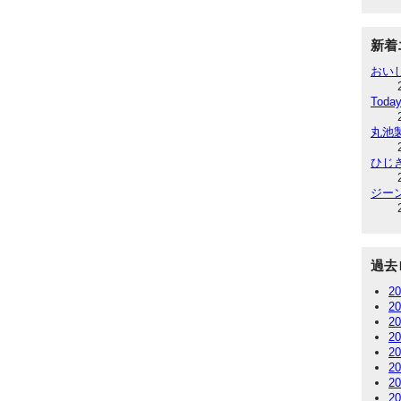
新着
おい
Today
丸池
ひじ
ジー
過去
2
2
2
2
2
2
2
2