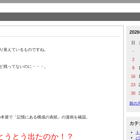
202
日
り覚えているものですね。
-
2
ど残ってないのに・・・。
9
16
23
30
前の
本屋で「記憶にある構成の表紙」の漫画を確認。
カテ
ト
とうとう出たのか！？
パ