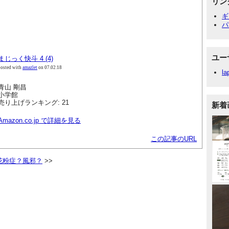
リン
ギ
パ
ユー
まじっく快斗 4 (4)
posted with
amazlet
on 07.02.18
la
青山 剛昌
小学館
売り上げランキング: 21
新着
Amazon.co.jp で詳細を見る
この記事のURL
花粉症？風邪？