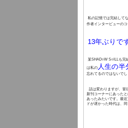
私の記憶では完結してな
作者インタービューのコ
13年ぶりで
某SHAD○W S○IL
人生の半
は私の
忘れてるのではないでし
話は変わりますが、冒
新刊コーナーにあったと
あったみたいです。最近
ドが遅かった時代は、同