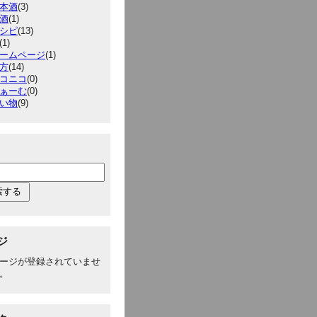
本酒
(3)
酒
(1)
シピ
(13)
(1)
ームページ
(1)
方
(14)
コニコ
(0)
ぁーむ
(0)
い物
(9)
ジ
ージが登録されていませ
。