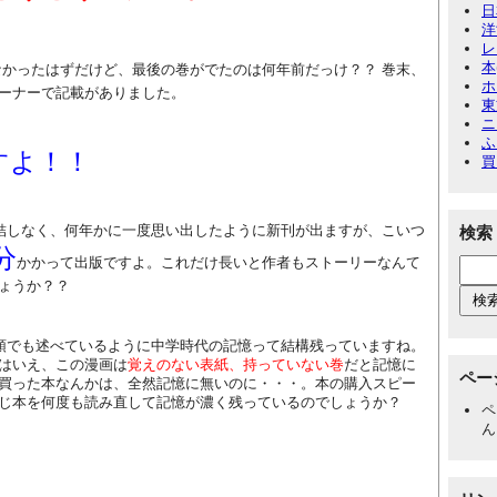
日
洋
レ
本
かったはずだけど、最後の巻がでたのは何年前だっけ？？ 巻末、
ホ
ーナーで記載がありました。
東
ニ
ふ
すよ！！
買
Lも完結しなく、何年かに一度思い出したように新刊が出ますが、こいつ
検索
分
かかって出版ですよ。これだけ長いと作者もストーリーなんて
ょうか？？
頭でも述べているように中学時代の記憶って結構残っていますね。
はいえ、この漫画は
覚えのない表紙、持っていない巻
だと記憶に
ペー
買った本なんかは、全然記憶に無いのに・・・。本の購入スピー
じ本を何度も読み直して記憶が濃く残っているのでしょうか？
ペ
ん