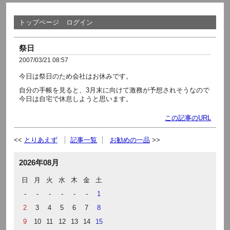
トップページ
ログイン
祭日
2007/03/21 08:57
今日は祭日のため会社はお休みです。
自分の手帳を見ると、3月末に向けて激務が予想されそうなので
今日は自宅で休息しようと思います。
この記事のURL
とりあえず
記事一覧
お勧めの一品
2026年08月
日
月
火
水
木
金
土
-
-
-
-
-
-
1
2
3
4
5
6
7
8
9
10
11
12
13
14
15