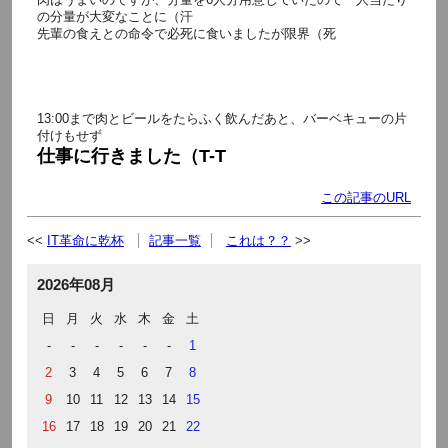
の分量が大変なことに（汗
先輩の食えとの命令で必死に食いましたが限界（死
13:00まで肉とビールをたらふく飲んだあと、バーベキューの片
付けもせず
仕事に行きました（T-T
この記事のURL
IT革命に乾杯
記事一覧
これは？？
2026年08月
日
月
火
水
木
金
土
-
-
-
-
-
-
1
2
3
4
5
6
7
8
9
10
11
12
13
14
15
16
17
18
19
20
21
22