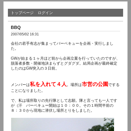
トップページ
ログイン
BBQ
2007/05/02 16:31
会社の若手有志が集まってバーベキューを企画・実行しまし
た。
GWが始まる１ヶ月ほど前から企画立案を行っていたのですが、
脱落者多数・開催地決まらずとグダグダ。結局企画が最終確定
したのはGW突入の３日前。
私を入れて４人
市営の公園
メンバーは
。場所は
でする
ことになりました。
で、私は場所取りの先行隊として志願。隊と言っても一人です
が（汗 バーベキュー開始は１０：００。その１時間半前の
８：３０から現地に潜伏し場所とりをしました。