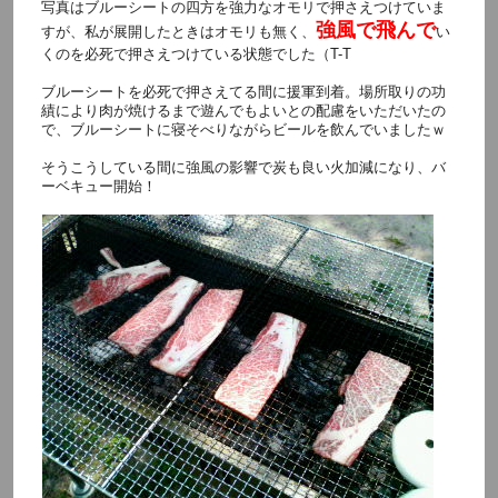
写真はブルーシートの四方を強力なオモリで押さえつけていま
強風で飛んで
すが、私が展開したときはオモリも無く、
い
くのを必死で押さえつけている状態でした（T-T
ブルーシートを必死で押さえてる間に援軍到着。場所取りの功
績により肉が焼けるまで遊んでもよいとの配慮をいただいたの
で、ブルーシートに寝そべりながらビールを飲んでいましたｗ
そうこうしている間に強風の影響で炭も良い火加減になり、バ
ーベキュー開始！