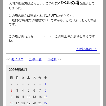
バベルの塔
人間の創造力は恐ろしい。この町に
を建設して
しまった。
173ｍ
この塔の高さは完成すれば
だそうです。
一般的な3階建ての建物で10ｍですから、かなりぶっとんだ高さ
です。
この塔が倒れたら ・ ・ ・ この町全体が崩壊しそうです
ね。
この記事のURL
モノリス
記事一覧
小道具
2026年08月
日
月
火
水
木
金
土
-
-
-
-
-
-
1
2
3
4
5
6
7
8
9
10
11
12
13
14
15
16
17
18
19
20
21
22