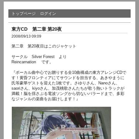
トップページ
ログイン
東方CD 第二章 第20夜
2008/09/13 09:09
第二章 第20夜目はこのジャケット
サークル Silver Forest より
Reincarnation です。
『ボーカル曲中心でお贈りする全10曲構成の東方アレンジCDで
す！黄昏フロンティアにてサウンドを担当する、あきやまうに
氏等豪華ゲストを迎えた1枚です。さゆりさん、Nanoさん、
saoriさん、kiyoさん、加茂桃歌さんたちが歌う熱いトラックが
満載！脳を揺さぶる電波ソングから切ないバラードまで、多彩
なジャンルの楽曲をお届けします！』