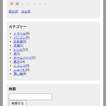
30
31
-
-
-
-
-
前の月
次の月
カテゴリー
トラベル
(9)
パソコン
(5)
日本酒
(3)
洋酒
(1)
レシピ
(13)
本
(1)
ホームページ
(1)
東方
(14)
ニコニコ
(0)
ふぁーむ
(0)
買い物
(9)
検索