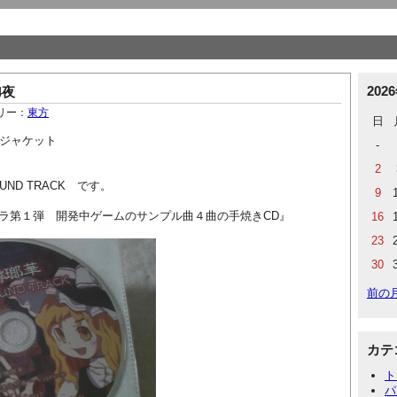
202
4夜
リー：
東方
日
のジャケット
-
2
UND TRACK です。
9
ラ第１弾 開発中ゲームのサンプル曲４曲の手焼きCD』
16
23
30
前の
カテ
ト
パ