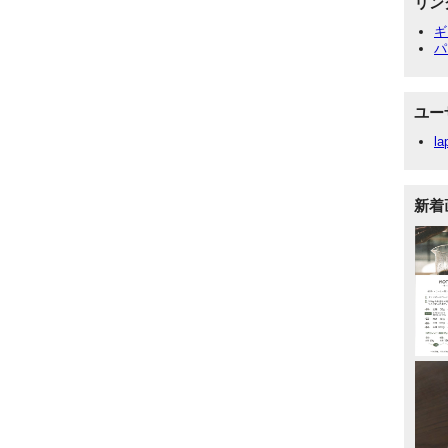
リン
ギ
パ
ユー
la
新着