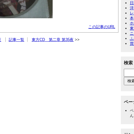
日
洋
レ
本
ホ
この記事のURL
東
ニ
ふ
夜
記事一覧
東方CD 第二章 第35夜
買
検索
ペー
ペ
ん