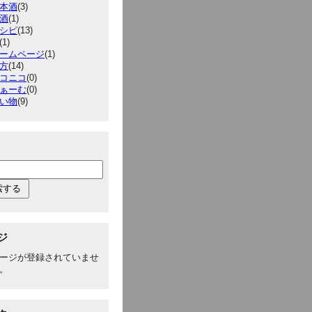
本酒
(3)
酒
(1)
シピ
(13)
(1)
ームページ
(1)
方
(14)
コニコ
(0)
ぁーむ
(0)
い物
(9)
ジ
ージが登録されていませ
。