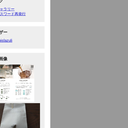
ク
ャラリー
スワード再発行
ザー
pislazuli
画像