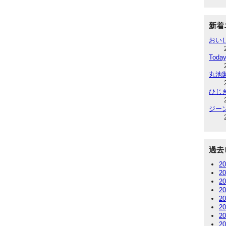
新着
おい
Today
丸池
ひじ
ジー
過去
2
2
2
2
2
2
2
2