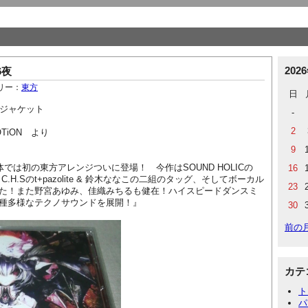
202
6夜
リー：
東方
日
のジャケット
-
2
OTiON より
。
9
ON単体では初の東方アレンジついに登場！ 今作はSOUND HOLICの
16
oriとC.H.Sのt+pazolite & 鈴木ななこの二組のタッグ、そしてボーカル
23
た！また野宮あゆみ、佳織みちるも健在！ハイスピードダンスミ
種多様なテクノサウンドを展開！』
30
前の
カテ
ト
パ