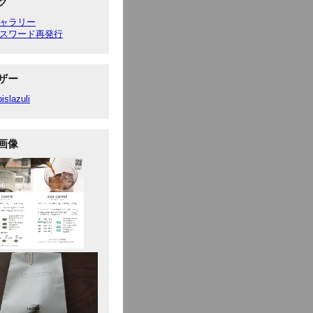
ク
ャラリー
スワード再発行
ザー
pislazuli
画像