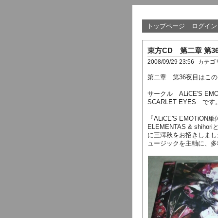
トップページ
ログイン
東方CD 第二章 第3
2008/09/29 23:56
カテゴ
第二章 第36夜目はこ
サークル ALiCE'S EM
SCARLET EYES です
『ALiCE'S EMOTi
ELEMENTAS & shih
に三澤秋をお招きしまし
ュージックを主軸に、多