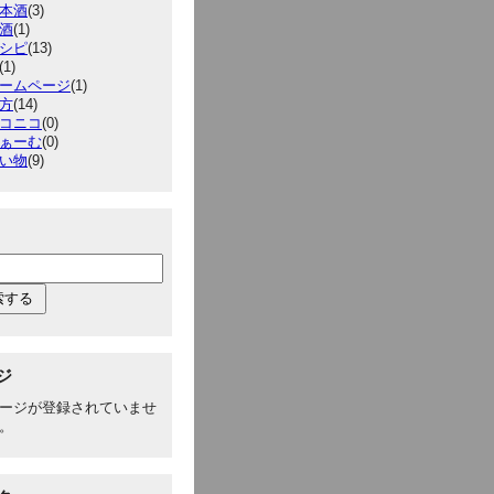
本酒
(3)
酒
(1)
シピ
(13)
(1)
ームページ
(1)
方
(14)
コニコ
(0)
ぁーむ
(0)
い物
(9)
ジ
ージが登録されていませ
。