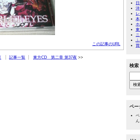
日
洋
レ
本
ホ
東
ニ
ふ
この記事のURL
買
夜
記事一覧
東方CD 第二章 第37夜
検索
ペー
ペ
ん