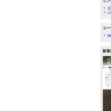
リン
ギ
パ
ユー
la
新着