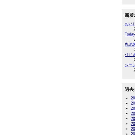
新着
おい
Today
丸池
ひじ
ジー
過去
2
2
2
2
2
2
2
2