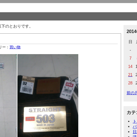
は以下のとおりです。
201
日
リー：
買い物
-
7
14
21
28
前の
カテ
ト
パ
日
洋