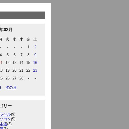
3年02月
月
火
水
木
金
土
-
-
-
-
1
2
4
5
6
7
8
9
11
12
13
14
15
16
18
19
20
21
22
23
25
26
27
28
-
-
月
次の月
ゴリー
ラベル
(9)
ソコン
(5)
本酒
(3)
酒
(1)