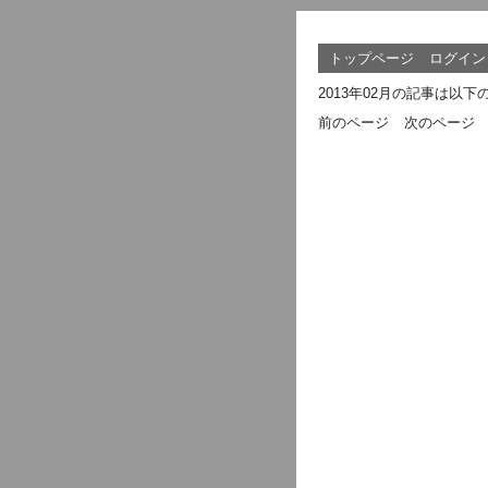
トップページ
ログイン
2013年02月の記事は以
前のページ
次のページ