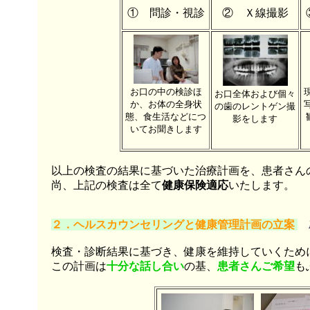
① 問診・視診
② Ｘ線撮影
お口の中の検診ほ
お口全体および個々
か、お体の全身状
の歯のレントゲン撮
態、食生活などにつ
影をします
いてお聞きします
以上の検査の結果に基づいた治療計画を、患者さん
尚、上記の検査は全て
健康保険適応
いたします。
２．ヘルスカウンセリングと健康管理計画の立案
検査・診断結果に基づき、健康を維持していくため
この計画は
十分な話し合い
の基、
患者さんご希望
も