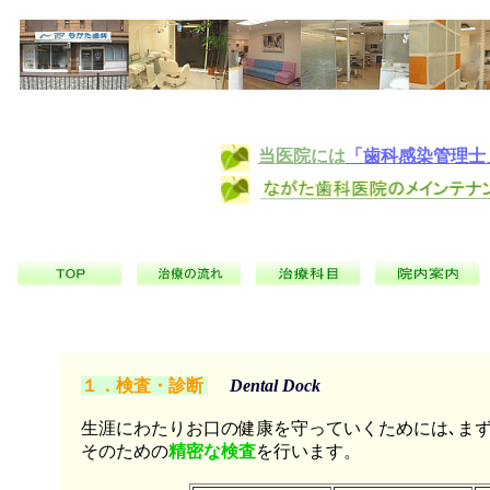
当医院には
「歯科感染管理士
１．検査・診断
Dental Dock
生涯にわたりお口の健康を守っていくためには､ま
そのための
精密な検査
を行います。