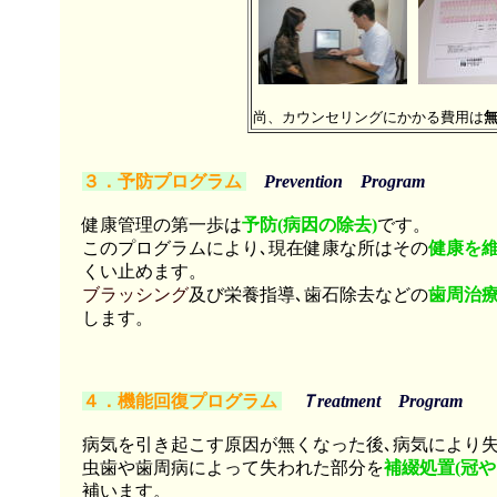
尚、カウンセリングにかかる費用は
３．予防プログラム
Prevention Program
健康管理の第一歩は
予防(病因の除去)
です。
このプログラムにより､現在健康な所はその
健康を
くい止めます。
ブラッシング
及び栄養指導､歯石除去などの
歯周治
します。
４．機能回復プログラム
Ｔreatment Program
病気を引き起こす原因が無くなった後､病気により
虫歯や歯周病によって失われた部分を
補綴処置(冠や
補います。