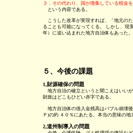
３．その代わり、国が徴集している税金を
という内容である。
こうした改革が実現すれば、「地元のた
ることも可能になってくる。 しかし、現
年）に追い込まれた地方自治体もあった。
５
、今後の課題
1,財源確保の問題
地方自治の確立というと聞こえはいいが
財政はどこもひどい赤字である。
地方自治体の借入金残高はバブル崩壊後の
Ｐ)の約 ４０％にあたる。本当の意味の
2,道州制導入の問題
今後、介護保険、ゴミ処理場の建設など