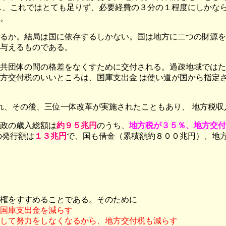
し、これではとても足りず、必要経費の３分の１程度にしかな
。
るか。結局は国に依存するしかない。国は地方に二つの財源を
与えるものである。
共団体の間の格差をなくすために交付される。過疎地域ではた
方交付税のいいところは、国庫支出金 は使い道が国から指定
れ、その後、三位一体改革が実施されたこともあり、 地方税収
政の歳入総額は
約９５兆円
のうち、
地方税が３５％、地方交付
の発行額は
１３兆円
で、国も借金（累積額約８００兆円）、地
権をすすめることである。そのために
国庫支出金を減らす
して努力をしなくなるから、地方交付税も減らす