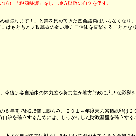
地方に「税源移譲」をし、地方財政の自立を促す。
め頑張ります！」と票を集めてきた国会議員はいらなくなり、
実にはもともと財政基盤の弱い地方自治体を直撃することとな
、今後は各自治体の体力差や努力差が地方財政に大きな影響を
８年間で約2､5倍に膨らみ、２０１４年度末の累積総額は２
地方自治を確立するためには、しっかりした財政基盤を確立する
、小さな自治体では対応しきれない問題が出てくると予想され