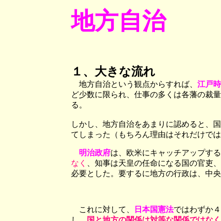
地方自治
１、大きな流れ
地方自治という観点からすれば、
江戸時
ど少数に限られ、仕事の多くは各藩の裁量
る。
しかし、地方自治をあまりに認めると、国
てしまった（もちろん理由はそれだけでは
明治政府
は、欧米にキャッチアップする
なく
、知事は天皇の任命になる国の官吏、
必要とした。要するに地方の行政は、中央
これに対して、
日本国憲法
ではわずか４
し、
国と地方の関係は対等な関係ではなく