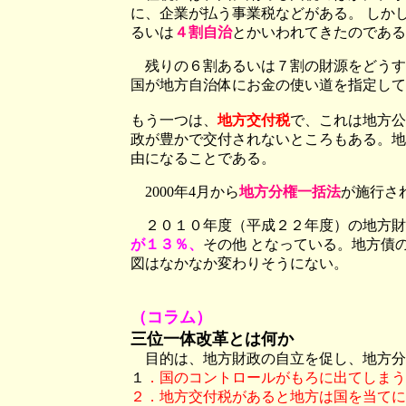
に、企業が払う事業税などがある。 しか
るいは
４割自治
とかいわれてきたのである
残りの６割あるいは７割の財源をどうす
国が地方自治体にお金の使い道を指定して
もう一つは、
地方交付税
で、これは地方公
政が豊かで交付されないところもある。地
由になることである。
2000年4月から
地方分権一括法
が施行さ
２０１０年度（平成２２年度）の地方財
が１３％、
その他 となっている。地方債
図はなかなか変わりそうにない。
（コラム）
三位一体改革とは何か
目的は、地方財政の自立を促し、地方分
１
．国のコントロールがもろに出てしまう
２．地方交付税があると地方は国を当てに