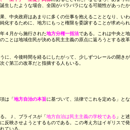
誕生したような場合、全国がバラバラになる可能性があったか
果、中央政府はあまりに多くの仕事を抱えることとなり、いわ
純化するために、地方にもっと権限を委譲することが求められ
年４月から施行された
地方分権一括法
である。これは中央と地
のことは地域住民が決める民主主義の原点に返ろうとする改革
うに、今後時間を経るにしたがって、少しずつレールの開きが
次ぐ第三の改革だと指摘する人もいる。
項は「
地方自治の本旨
に基づいて、法律でこれを定める」とな
る。Ｊ、ブライスが「
地方自治は民主主義の学校である
」と述
に反映させようとするものである。この考え方はイギリスで発
れている。