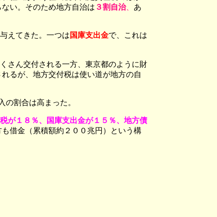
らない。そのため地方自治は
３割自治
、
あ
与えてきた。一つは
国庫支出金
で、これは
くさん交付される一方、東京都のように財
されるが、地方交付税は使い道が地方の自
入の割合は高まった。
税が１８％、国庫支出金が１５％、地方債
方も借金（累積額約２００兆円）という構