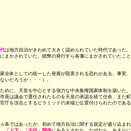
代
は地方自治がきわめて大きく認められていた時代であった。
にまかされていた。紙幣の発行すら各藩にまかされていたこと
家全体としての統一した発展が阻害される恐れがある。事実、
ないだろうが・・・）。
ために、天皇を中心とする強力な中央集権国家体制を築いた。
市長は議会で選任されたものを天皇の承認を経て任命、また町
官庁を頂点とするピラミッドの末端と位置付けられたのである
ヵ条ではあったが、初めて地方自治に関する規定が盛り込まれ
、「上下」「主従」関係
にあるとされた。なぜなら、あまりに