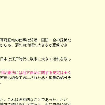
幕府直轄の仕事は貿易・国防・金の採鉱な
からも、藩の自治権の大きさが想像でき
日本は江戸時代に欧米に大きく遅れを取っ
明治憲法には地方自治に関する規定は全く
村長も議会で選出されたあと知事の認可を
。
た。これは画期的なことであった。ただ
地方の権限を拡大すると、仮に中央に保守