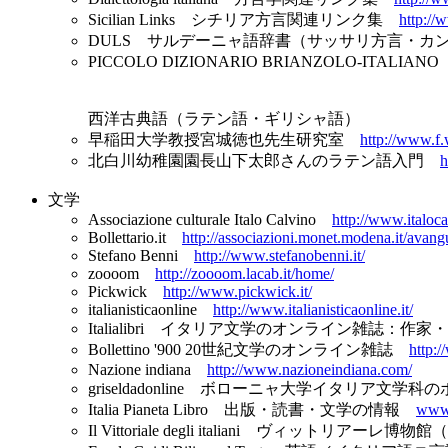
Sicilian Links シチリア方言関連リンク集
http://
DULS サルデーニャ語辞書（サッサリ方言・
PICCOLO DIZIONARIO BRIANZOLO-IT
西洋古典語（ラテン語・ギリシャ語）
早稲田大学教授宮城徳也先生研究室
http://www.f
北白川幼稚園園長山下太郎さんのラテン語入門
h
文学
Associazione culturale Italo Calvino
http://www.italoca
Bollettario.it
http://associazioni.monet.modena.it/avang
Stefano Benni
http://www.stefanobenni.it/
zoooom
http://zoooom.lacab.it/home/
Pickwick
http://www.pickwick.it/
italianisticaonline
http://www.italianisticaonline.it/
Italialibri イタリア文学のオンライン雑誌：
Bollettino '900 20世紀文学のオンライン雑誌
http:
Nazione indiana
http://www.nazioneindiana.com/
griseldadonline ボローニャ大学イタリア文学
Italia Pianeta Libro 出版・読書・文学の情報
www.i
Il Vittoriale degli italiani ヴィット