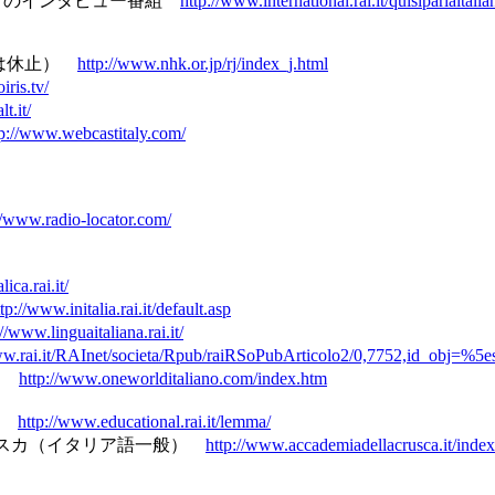
外国人ゲストのインタビュー番組
http://www.international.rai.it/quisiparlaitalia
リア語は休止）
http://www.nhk.or.jp/rj/index_j.html
iris.tv/
t.it/
tp://www.webcastitaly.com/
//www.radio-locator.com/
ica.rai.it/
tp://www.initalia.rai.it/default.asp
://www.linguaitaliana.rai.it/
ww.rai.it/RAInet/societa/Rpub/raiRSoPubArticolo2/0,7752,id_obj=%5e
料）
http://www.oneworlditaliano.com/index.htm
解説
http://www.educational.rai.it/lemma/
ッラ・クルスカ（イタリア語一般）
http://www.accademiadellacrusca.it/inde