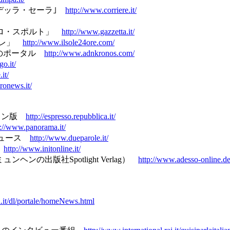
エーレ・デッラ・セーラ｣
http://www.corriere.it/
タ・デッロ・スポルト」
http://www.gazzetta.it/
オーレ」
http://www.ilsole24ore.com/
グループのポータル
http://www.adnkronos.com/
o.it/
.it/
ronews.it/
ンライン版
http://espresso.repubblica.it/
p://www.panorama.it/
たニュース
http://www.dueparole.it/
)
http://www.initonline.it/
ンの出版社Spotlight Verlag）
http://www.adesso-online.de
i.it/dl/portale/homeNews.html