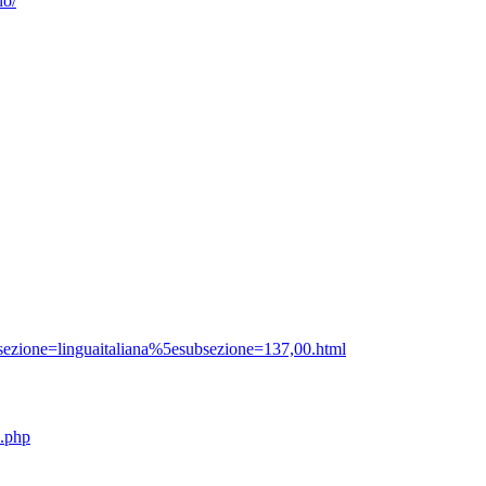
no/
sezione=linguaitaliana%5esubsezione=137,00.html
x.php