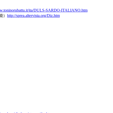
ww.toninorubattu.it/ita/DULS-SARDO-ITALIANO.htm
可能）
http://sprea.altervista.org/Diz.htm