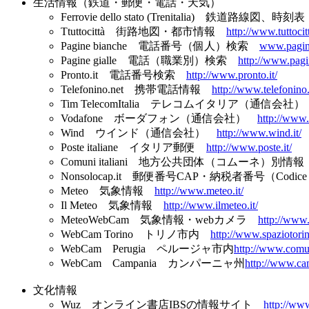
生活情報（鉄道・郵便・電話・天気）
Ferrovie dello stato (Trenitalia) 鉄道路線図、時
Ttuttocittà 街路地図・都市情報
http://www.tuttocitt
Pagine bianche 電話番号（個人）検索
www.pagine
Pagine gialle 電話（職業別）検索
http://www.pagin
Pronto.it 電話番号検索
http://www.pronto.it/
Telefonino.net 携帯電話情報
http://www.telefonino.
Tim TelecomItalia テレコムイタリア（通信会社
Vodafone ボーダフォン（通信会社）
http://www.
Wind ウインド（通信会社）
http://www.wind.it/
Poste italiane イタリア郵便
http://www.poste.it/
Comuni italiani 地方公共団体（コムーネ）別情
Nonsolocap.it 郵便番号CAP・納税者番号（Codice
Meteo 気象情報
http://www.meteo.it/
Il Meteo 気象情報
http://www.ilmeteo.it/
MeteoWebCam 気象情報・webカメラ
http://www
WebCam Torino トリノ市内
http://www.spaziotori
WebCam Perugia ペルージャ市内
http://www.comu
WebCam Campania カンパーニャ州
http://www.ca
文化情報
Wuz オンライン書店IBSの情報サイト
http://www