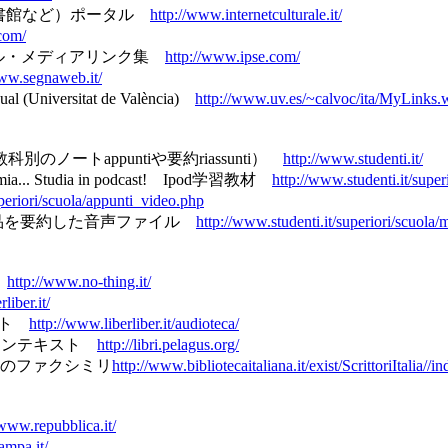
情報（図書館など）ポータル
http://www.internetculturale.it/
com/
ータル・メディアリンク集
http://www.ipse.com/
www.segnaweb.it/
iversitat de València)
http://www.uv.es/~calvoc/ita/MyLinks.
別のノートappuntiや要約riassunti）
http://www.studenti.it/
, economia... Studia in podcast! Ipod学習教材
http://www.studenti.it/supe
uperiori/scuola/appunti_video.php
in mp3 文学作品を要約した音声ファイル
http://www.studenti.it/superiori/scuola
典
http://www.no-thing.it/
liber.it/
リスト
http://www.liberliber.it/audioteca/
オンラインテキスト
http://libri.pelagus.org/
'Italiaのファクシミリ
http://www.bibliotecaitaliana.it/exist/ScrittoriItalia//i
/www.repubblica.it/
ampa.it/