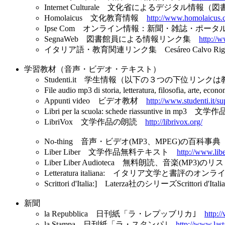
Internet Culturale 文化省によるデジタル
Homolaicus 文化教育情報
http://www.homolaicus.
Ipse Com オンライン情報：新聞・雑誌・ポ
SegnaWeb 図書館員による情報リンク集
http://
イタリア語・教育関連リンク集 Cesáreo Calvo Rigual (Un
学習教材（音声・ビデオ・テキスト）
Studenti.it 学生情報（以下の３つの下位リンクは教科
File audio mp3 di storia, letteratura, filosofia, arte
Appunti video ビデオ教材
http://www.studenti.it/s
Libri per la scuola: schede riassuntive 
LibriVox 文学作品の朗読
http://librivox.org/
No-thing 音声・ビデオ(MP3、MPEG)の百科事
Liber Liber 文学作品無料テキスト
http://www.liber
Liber Liber Audioteca 無料朗読、音楽(MP3)の
Letteratura italiana: イタリア文学と書評の
Scrittori d'Italia:] Laterza社のシリーズScrittori d
新聞
la Repubblica 日刊紙「ラ・レプッブリカ｣
http:/
la Stampa 日刊紙「ラ・スタンパ｣
http://www.last