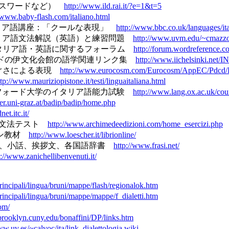
ム（クロスワードなど）
http://www.ild.rai.it/?e=1&t=5
//www.baby-flash.com/italiano.html
リスBBCイタリア語講座：「クールな表現」
http://www.bbc.co.uk/languages/ita
nt, USA)のイタリア語文法解説（英語）と練習問題
http://www.uvm.edu/~cmazzo
nce Forums イタリア語・英語に関するフォーラム
http://forum.wordreference.c
フィンランドの伊文化会館の語学関連リンク集
http://www.iichelsinki
s 身振り・しぐさによる表現
http://www.eurocosm.com/Eurocosm/AppEC/Pdcd/
ttp://www.mauriziopistone.it/testi/linguaitaliana.html
Tests オックスフォード大学のイタリア語能力試験
http://www.lang.ox.ac.uk/cour
ver.uni-graz.at/badip/badip/home.php
et.itc.it/
サイトの文法テスト
http://www.archimedeedizioni.com/home_esercizi.php
ンライン教材
http://www.loescher.it/librionline/
慣用句、小話、挨拶文、各国語辞書
http://www.frasi.net/
p://www.zanichellibenvenuti.it/
/principali/lingua/bruni/mappe/flash/regionalok.htm
/principali/lingua/bruni/mappe/mappe/f_dialetti.htm
om/
brooklyn.cuny.edu/bonaffini/DP/links.htm
ww.uv.es/~calvoc/ita/link_dialettologia.wiki