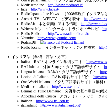
Qui si parla italiano イタリア語を話す
Mediasetonline
http://www.mediaset.it/
luce
http://www.luce.it/
RadioJapan online News （2008年現在イタ
Arcoiris TV WEBTV・ビデオ映像
http://www.arco
RadioAlt 本と音楽に関する情報
http://www.radioal
Webcast Italy インターネットラジオ・テレビ
ht
Radio Radicale
http://www.radioradicale.it/
Youtube
http://www.youtube.com/
Podcast集
Radio-locator インターネットラジオ局検索
http:
イタリア語（学習・言語・方言）
Italica RAIのオンライン学習ソフト
http://www.ital
RAI InItalia 外国人向けイタリア語学習サイト
ht
Lingua Italiana RAIのイタリア語学習サイト
http
Lezioni di Italiano RAIの学習サイト紹介
http://w
One World Italiano イタリア語学習サイト（無
Mediateca italiana
http://www.emt.it/
Lemma di Tullio Demauro 分野別の基本単語を
Accedmia della Crusca アカデミア・デ
Italicon
http://www.italicon.it/
italianlang
http://www.italianlang.org/