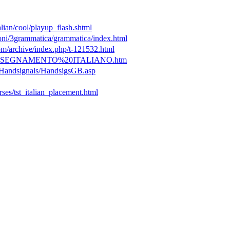
lian/cool/playup_flash.shtml
ni/3grammatica/grammatica/index.html
om/archive/index.php/t-121532.html
.net/INSEGNAMENTO%20ITALIANO.htm
Handsignals/HandsigsGB.asp
ses/tst_italian_placement.html