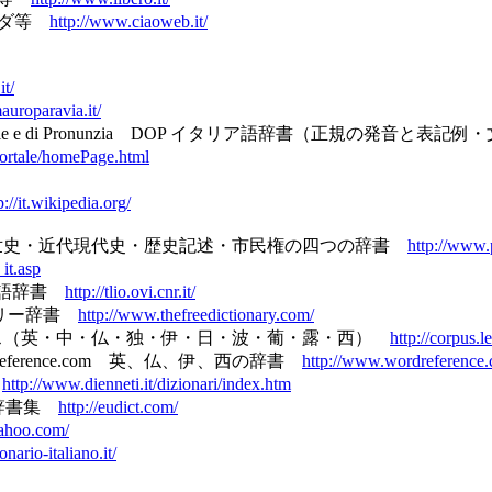
バイダ等
http://www.ciaoweb.it/
it/
uroparavia.it/
lingue d'Ortografie e di Pronunzia DOP イタリア語辞書（正規の発
Portale/homePage.html
p://it.wikipedia.org/
dizionari 古代中世史・近代現代史・歴史記述・市民権の四つの辞書
http://www.p
_it.asp
古イタリア語辞書
http://tlio.ovi.cnr.it/
rus フリー辞書
http://www.thefreedictionary.com/
ターネットコーパス（英・中・仏・独・伊・日・波・葡・露・西）
http://corpus.l
ary - WordReference.com 英、仏、伊、西の辞書
http://www.wordreference
集
http://www.dienneti.it/dizionari/index.htm
諸言語辞書集
http://eudict.com/
yahoo.com/
nario-italiano.it/