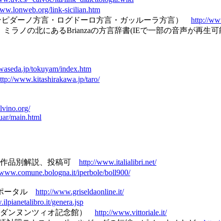
www.lonweb.org/link-sicilian.htm
カンピダーノ方言・ログドーロ方言・ガッルーラ方言）
http://w
ALIANO ミラノの北にあるBrianzaの方言辞書(IEで一部の音声が再生
.waseda.jp/tokuyam/index.htm
ttp://www.kitashirakawa.jp/taro/
lvino.org/
uar/main.html
作家・作品別解説、投稿可
http://www.italialibri.net/
//www.comune.bologna.it/iperbole/boll900/
科のポータル
http://www.griseldaonline.it/
lpianetalibro.it/genera.jsp
リアーレ博物館（ダンヌンツィオ記念館）
http://www.vittoriale.it/