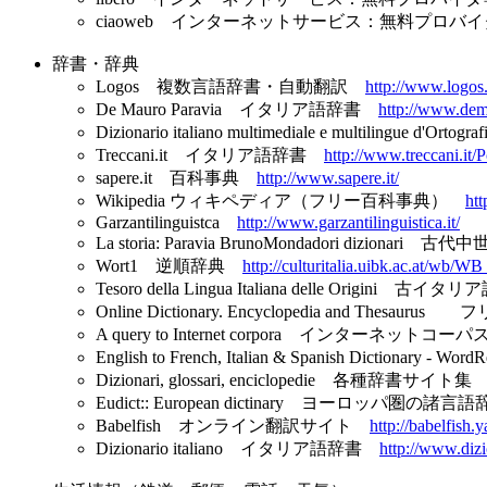
ciaoweb インターネットサービス：無料プロ
辞書・辞典
Logos 複数言語辞書・自動翻訳
http://www.logos.
De Mauro Paravia イタリア語辞書
http://www.dema
Dizionario italiano multimediale e multi
Treccani.it イタリア語辞書
http://www.treccani.it/
sapere.it 百科事典
http://www.sapere.it/
Wikipedia ウィキペディア（フリー百科事典）
htt
Garzantilinguistca
http://www.garzantilinguistica.it/
La storia: Paravia BrunoMondadori 
Wort1 逆順辞典
http://culturitalia.uibk.ac.at/wb/WB
Tesoro della Lingua Italiana delle Origini 
Online Dictionary. Encyclopedia and Thesau
A query to Internet corpora イン
English to French, Italian & Spanish Diction
Dizionari, glossari, enciclopedie 各種辞書サイト
Eudict:: European dictinary ヨーロッパ圏の
Babelfish オンライン翻訳サイト
http://babelfish.
Dizionario italiano イタリア語辞書
http://www.dizio