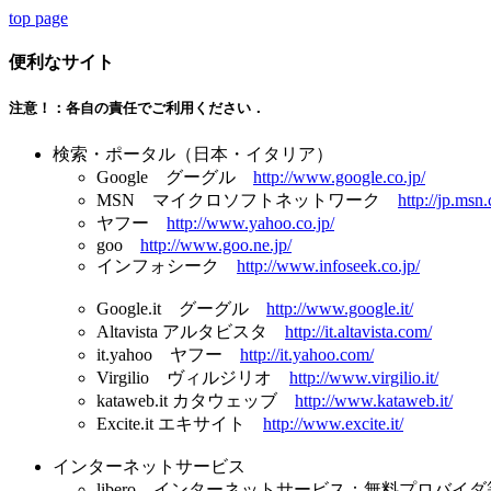
top page
便利なサイト
注意！：各自の責任でご利用ください．
検索・ポータル（日本・イタリア）
Google グーグル
http://www.google.co.jp/
MSN マイクロソフトネットワーク
http://jp.msn
ヤフー
http://www.yahoo.co.jp/
goo
http://www.goo.ne.jp/
インフォシーク
http://www.infoseek.co.jp/
Google.it グーグル
http://www.google.it/
Altavista アルタビスタ
http://it.altavista.com/
it.yahoo ヤフー
http://it.yahoo.com/
Virgilio ヴィルジリオ
http://www.virgilio.it/
kataweb.it カタウェッブ
http://www.kataweb.it/
Excite.it エキサイト
http://www.excite.it/
インターネットサービス
libero インターネットサービス：無料プロバイ