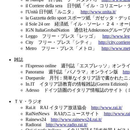
il Corriere della sera 日刊紙「イル・コリ
l'Unità 日刊紙「ルニタ」
http://www.unita.it/
la Gazzetta dello sport スポーツ紙「ガゼッ
il Sole 24 ore 経済紙「イル・ソーレ・２４・
IGN ItaliaGrobalNation 通信社Adnkronos
Leggo フリー・プレス「レッゴ」
http://www.legg
City フリー・プレス「シティ」
http://city.corriere
Metro フリー・プレス「メトロ」
http://www.met
雑誌
l'Espresso online 週刊誌「エスプレッソ」オ
Panorama 週刊誌「パノラマ」オンライン版
htt
Dueparole 月刊：簡単なイタリア語で書かれ
In.IT イタリア語教育の情報雑誌(Guerra Edizioni
Adesso ドイツ語圏のイタリア情報誌のサイト（ミュンヘ
ＴＶ・ラジオ
Rai.it RAI イタリア放送協会
http://www.rai.it/
RaiNetNews RAIのニュースサイト
http://www.ra
Rainews24
http://www.rainews24.rai.it/
Radiorai
http://www.radio.rai.it/