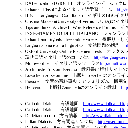
RAI educational GIOCHI オンラインゲー
Italiano Flashによるイタリア語学習ゲーム
http:
BBC - Languages - Cool Italian イギ
Cristina Mazzoni(University of Vermo
Tips and links [Archive] - WordRefere
INSEGNAMENTO DELL’ITALIANO 
Italian Hand Signals - free online video
Lingua italiana e altra linguistica 文法問題の解説
h
Oxford University Online Placement 
現代口語イタリア語のコーパス
http://languageser
Multiwordnet イタリア語シソーラス
http://multiwordn
Archimede Edizioni.Esercizi 教科書出版社
Loescher risorse on line 出版社Loescherのオ
Frasi.net 文章の百科事典：アフォリズム、
Benvenuti 出版社Zanichelliのオンライン教材
htt
Carta dei Dialetti 言語地図
http://www.italica.rai.it
Carta dei Dialetti 言語地図
http://www.italica.rai.it
Dialettando.com 方言情報
http://www.dialettando.c
Italian Dialects 方言関連リンク集
http://userhome.
Dialettologia italiana 方言学関連リンク集
http://w