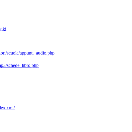
wiki
riori/scuola/appunti_audio.php
/mp3/schede_libro.php
ndex.xml/