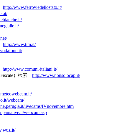
刻表
http://www.ferroviedellostato.it/
a.it/
bianche.it/
egialle.it/
net/
）
http://www.tim.it/
vodafone.it/
報
http://www.comuni-italiani.it/
 Fiscale）検索
http://www.nonsolocap.it/
.meteowebcam.it/
no.it/webcam/
ne.perugia.it/livecams/IVnovembre.htm
mpanialive.it/webcam.asp
.wuz.it/