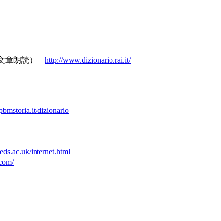
音と表記例・文章朗読）
http://www.dizionario.rai.it/
bmstoria.it/dizionario
eeds.ac.uk/internet.html
.com/